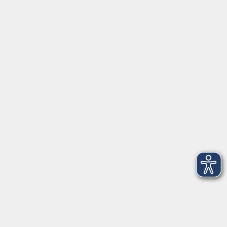
AGB
Datenschutzerklärung
Barrierefreiheitserklärung
Widerruf hier
Programm
Junge vhs
Gesellschaft
Beruf & Digitales
Sprachen
Gesundheit
Kultur
Führungen & Besichtigungen
Vorträge, Veranstaltungen, Studienreisen
Online-Angebote