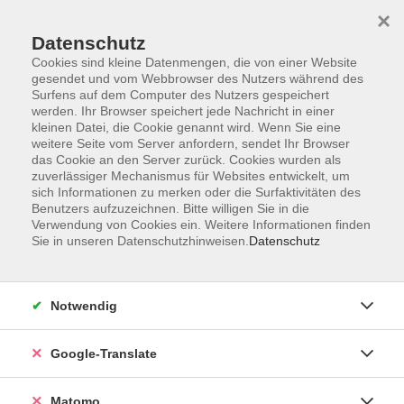
×
Datenschutz
Cookies sind kleine Datenmengen, die von einer Website
gesendet und vom Webbrowser des Nutzers während des
Surfens auf dem Computer des Nutzers gespeichert
Skip to main content
werden. Ihr Browser speichert jede Nachricht in einer
kleinen Datei, die Cookie genannt wird. Wenn Sie eine
weitere Seite vom Server anfordern, sendet Ihr Browser
Führungen &
das Cookie an den Server zurück. Cookies wurden als
zuverlässiger Mechanismus für Websites entwickelt, um
Besichtigungen
sich Informationen zu merken oder die Surfaktivitäten des
Benutzers aufzuzeichnen. Bitte willigen Sie in die
Verwendung von Cookies ein. Weitere Informationen finden
Sie in unseren Datenschutzhinweisen.
Datenschutz
22 Kurse
Notwendig
Das Weltkulturerbe Bamberg entdecken!
Google-Translate
Lernen Sie das Weltkulturerbe Bamberg auf
ganz neue und spannende Weise kennen.
Matomo