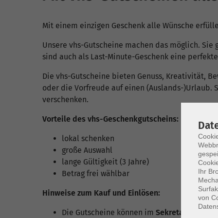
Mit einem einzigen Geschenk alle Wünsche erfüll
Unsere vhs-Gutscheine machen das möglich. Sie g
sind auch als Last-Minute-Geschenk eine perfekte
Die vhs-Gutscheine bieten Genuss, Kreativität, Be
oder die Vorfreude auf einen (Auslands-)Urlaub. S
verschenken.
Vorteile des vhs-Geschenkgutscheins:
Dat
Cookie
lokal schenken
Webbr
große Auswahl
gespei
lange Gültigkeit (3 Jahre)
Cookie
Ihr Br
Betrag frei wählbar
Mechan
Surfak
Hinweise zum Kauf und Einlösen:
von Co
Daten
Die Gutscheine können im
Sekretariat zu d