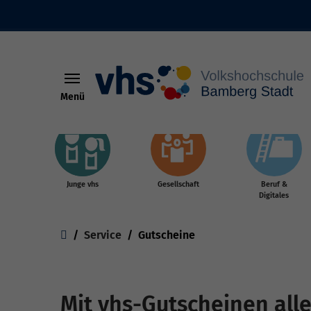
Menü
Skip to main content
Junge vhs
Gesellschaft
Beruf &
Digitales
You are here:
Service
Gutscheine
Mit vhs-Gutscheinen all