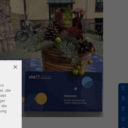
×
rs
ei, die
ndet
ger
 die
dung