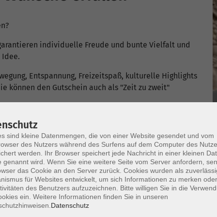
en?
arantieren individuelle Freude und bunte Vielfalt und
 Idee.
wegung, Entspannung, Freizeitspaß, kulturelle Highlights
ie können den Gutschein auch als "Zeit zu zweit"
enschutz
s sind kleine Datenmengen, die von einer Website gesendet und vom
owser des Nutzers während des Surfens auf dem Computer des Nutze
chert werden. Ihr Browser speichert jede Nachricht in einer kleinen Dat
 genannt wird. Wenn Sie eine weitere Seite vom Server anfordern, se
owser das Cookie an den Server zurück. Cookies wurden als zuverlässi
ismus für Websites entwickelt, um sich Informationen zu merken oder
tivitäten des Benutzers aufzuzeichnen. Bitte willigen Sie in die Verwen
okies ein. Weitere Informationen finden Sie in unseren
schutzhinweisen.
Datenschutz
en Öffnungszeiten bar oder mit EC-Karte erworben