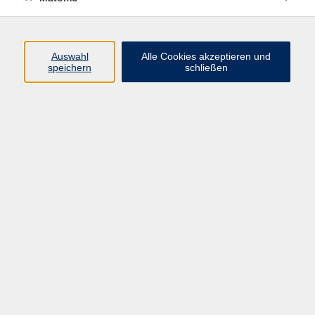
0951/871108
info@vhs-bamberg.de
Blick_auf_die_Altstadt_von_St._Michael
Auswahl
Alle Cookies akzeptieren und
speichern
schließen
Ergebnisse filtern
Grünewalds Meisterwerk - Der Isenheimer
Altar
Do. 15.10.2026 19:00
Bamberg
Hawaii - aus Träumen geboren
Do. 26.11.2026 19:00