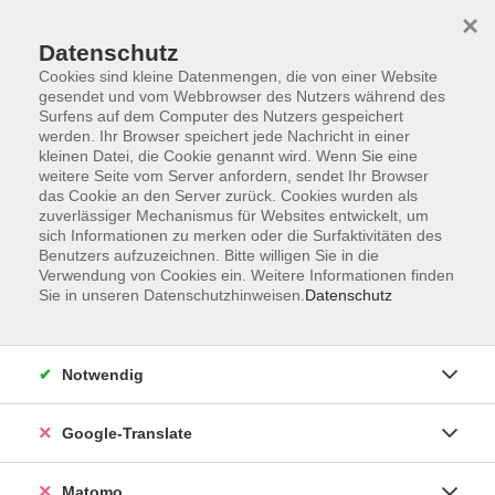
×
Datenschutz
Cookies sind kleine Datenmengen, die von einer Website
gesendet und vom Webbrowser des Nutzers während des
Surfens auf dem Computer des Nutzers gespeichert
Skip to main content
werden. Ihr Browser speichert jede Nachricht in einer
kleinen Datei, die Cookie genannt wird. Wenn Sie eine
weitere Seite vom Server anfordern, sendet Ihr Browser
das Cookie an den Server zurück. Cookies wurden als
Vorträge in der Gartenstadt
zuverlässiger Mechanismus für Websites entwickelt, um
sich Informationen zu merken oder die Surfaktivitäten des
Benutzers aufzuzeichnen. Bitte willigen Sie in die
Verwendung von Cookies ein. Weitere Informationen finden
Sie in unseren Datenschutzhinweisen.
Datenschutz
3 Kurse
Notwendig
zurück zu Vorträge, Veranstaltungen &
Studienreisen
Google-Translate
vhs Info
Matomo