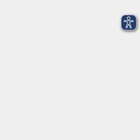
info@vhs-bamberg.de
Tel: 0951 871108
Öffnungszeiten des Sekretariats
Wir machen Urlaub von Freitag, 14., bis Freitag, 21.
August.
Ab Montag, 24. August, sind wir wieder für Sie da!
Montag
09:00 - 12:30 Uhr & 14:00 - 17:00 Uhr
(in den Ferien bis 16:00 Uhr)
Dienstag
09:00 - 12:30 Uhr
Mittwoch
09:00 - 12:30 Uhr
Donnerstag
09:00 - 12:30 Uhr & 14:00 - 16:00 Uhr
Freitag
09:00 - 10:30 Uhr