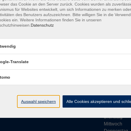
owser das Cookie an den Server zurück. Cookies wurden als zuverlässi
ismus für Websites entwickelt, um sich Informationen zu merken oder
tivitäten des Benutzers aufzuzeichnen. Bitte willigen Sie in die Verwen
okies ein. Weitere Informationen finden Sie in unseren
schutzhinweisen.
Datenschutz
Impressum
AGB
Datenschutze
twendig
ogle-Translate
vhs Bamberg Stadt
Öffnungsze
tomo
Tränkgasse 4
Wir machen Ur
96052 Bamberg
Ab Montag, 24
info@vhs-bamberg.de
Montag
Auswahl speichern
Alle Cookies akzeptieren und schl
Tel: 0951 871108
Dienstag
Mittwoch
Donnerstag