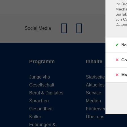
Ihr Br
Mechan
Surfak
von Co
Daten
Social Media
No
Go
Programm
Inhalte
Ma
Junge vhs
Startseite
Gesellschaft
Aktuelles
Beruf & Digitales
Service
Sprachen
Medien
Gesundheit
Förderverein
Kultur
Über uns
Führungen &