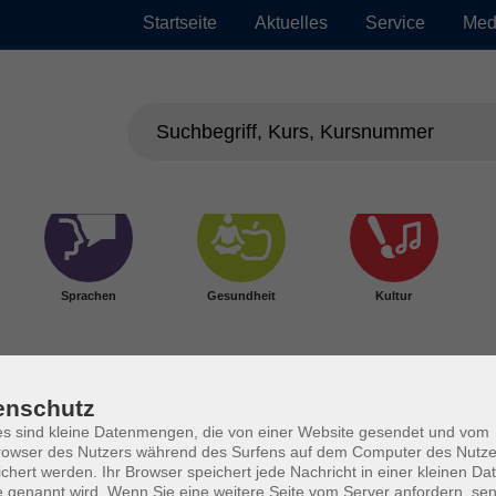
Startseite
Aktuelles
Service
Med
Sprachen
Gesundheit
Kultur
enschutz
s sind kleine Datenmengen, die von einer Website gesendet und vom
owser des Nutzers während des Surfens auf dem Computer des Nutze
chert werden. Ihr Browser speichert jede Nachricht in einer kleinen Dat
 genannt wird. Wenn Sie eine weitere Seite vom Server anfordern, se