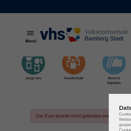
Menü
Skip to main content
Junge vhs
Gesellschaft
Beruf &
Digitales
Dat
Cookie
Der Kurs konnte nicht gefunden werden.
Webbr
gespei
Cookie