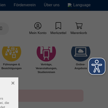
ien
Förderverein
Über uns
Language
Mein Konto
Merkzettel
Warenkorb
Führungen &
Vorträge,
Online-
Besichtigungen
Veranstaltungen,
Angebote
Studienreisen
×
rs
ei, die
ndet