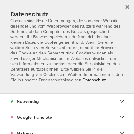
×
Datenschutz
Cookies sind kleine Datenmengen, die von einer Website
gesendet und vom Webbrowser des Nutzers während des
Surfens auf dem Computer des Nutzers gespeichert
Skip to main content
You are here:
werden. Ihr Browser speichert jede Nachricht in einer
Über uns
Unsere Dozent:innen
kleinen Datei, die Cookie genannt wird. Wenn Sie eine
weitere Seite vom Server anfordern, sendet Ihr Browser
das Cookie an den Server zurück. Cookies wurden als
zuverlässiger Mechanismus für Websites entwickelt, um
Unsere vhs-Kursleiterinnen und -Kursleiter kommen
sich Informationen zu merken oder die Surfaktivitäten des
aus ganz verschiedenen Professionen und
Benutzers aufzuzeichnen. Bitte willigen Sie in die
künstlerischen Sparten. Sie repräsentieren
Verwendung von Cookies ein. Weitere Informationen finden
unterschiedliche Generationen und Milieus. Ihre
Sie in unseren Datenschutzhinweisen.
Datenschutz
Zusammensetzung ist international. Unsere
Kursleitungen sind so vielfältig wie unser
Programmangebot.
Notwendig
Giannoulopoulos, Dr.
Christos
Google-Translate
Dr. Christos Giannoulopoulos ist
Matomo