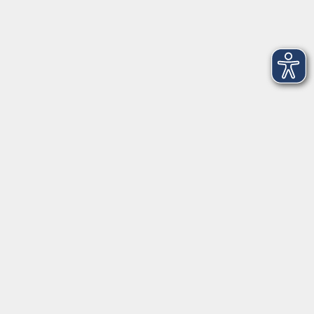
Öffnungszeiten des Sekretariats
Wir machen Urlaub von Freitag, 14., bis Freitag, 21.
August.
Ab Montag, 24. August, sind wir wieder für Sie da!
Montag
09:00 - 12:30 Uhr & 14:00 - 17:00 Uhr
(in den Ferien bis 16:00 Uhr)
Dienstag
09:00 - 12:30 Uhr
Mittwoch
09:00 - 12:30 Uhr
Donnerstag
09:00 - 12:30 Uhr & 14:00 - 16:00 Uhr
Freitag
09:00 - 10:30 Uhr