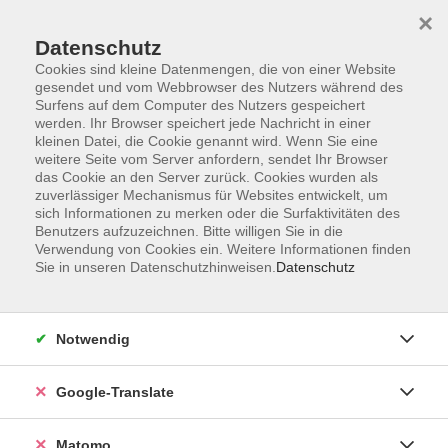
×
Datenschutz
Cookies sind kleine Datenmengen, die von einer Website
gesendet und vom Webbrowser des Nutzers während des
Surfens auf dem Computer des Nutzers gespeichert
Skip to main content
werden. Ihr Browser speichert jede Nachricht in einer
kleinen Datei, die Cookie genannt wird. Wenn Sie eine
weitere Seite vom Server anfordern, sendet Ihr Browser
Der Kurs konnte nicht gefunden werden.
das Cookie an den Server zurück. Cookies wurden als
zuverlässiger Mechanismus für Websites entwickelt, um
sich Informationen zu merken oder die Surfaktivitäten des
Benutzers aufzuzeichnen. Bitte willigen Sie in die
Verwendung von Cookies ein. Weitere Informationen finden
Sie in unseren Datenschutzhinweisen.
Datenschutz
Impressum
AGB
Datenschutzerklärung
Notwendig
Barrierefreiheitserklärung
Widerruf hier
Google-Translate
Matomo