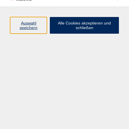
Programm
Junge vhs
Auswahl
Alle Cookies akzeptieren und
Gesellschaft
speichern
schließen
Beruf & Digitales
Sprachen
Gesundheit
Kultur
Führungen & Besichtigungen
Vorträge, Veranstaltungen, Studienreisen
Online-Angebote
Inhalte
Startseite