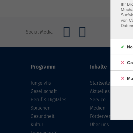
Ihr Br
Mechan
Surfak
von Co
Daten
Social Media
No
Go
Programm
Inhalte
Ma
Junge vhs
Startseite
Gesellschaft
Aktuelles
Beruf & Digitales
Service
Sprachen
Medien
Gesundheit
Förderverein
Kultur
Über uns
Führungen &