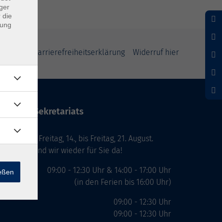
ger
 die
dung
klärung
Barrierefreiheitserklärung
Widerruf hier
ten des Sekretariats
laub von Freitag, 14., bis Freitag, 21. August.
. August, sind wir wieder für Sie da!
09:00 - 12:30 Uhr & 14:00 - 17:00 Uhr
ießen
(in den Ferien bis 16:00 Uhr)
09:00 - 12:30 Uhr
09:00 - 12:30 Uhr