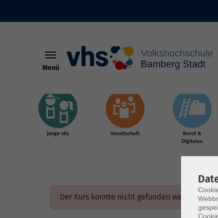
Menü
Skip to main content
Junge vhs
Gesellschaft
Beruf &
Digitales
Dat
Cookie
Der Kurs konnte nicht gefunden werden.
Webbr
gespei
Cookie