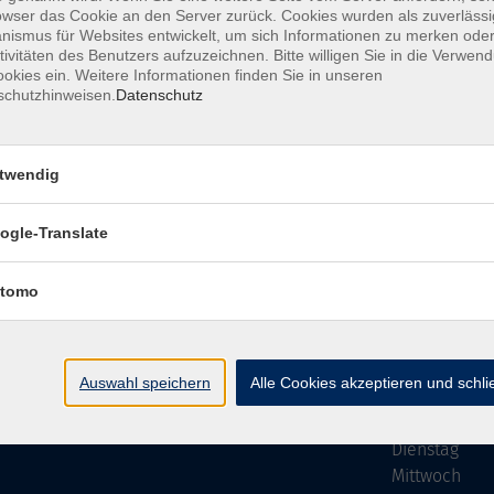
owser das Cookie an den Server zurück. Cookies wurden als zuverlässi
ismus für Websites entwickelt, um sich Informationen zu merken oder
tivitäten des Benutzers aufzuzeichnen. Bitte willigen Sie in die Verwen
okies ein. Weitere Informationen finden Sie in unseren
schutzhinweisen.
Datenschutz
Impressum
AGB
Datenschutzer
twendig
ogle-Translate
vhs Bamberg Stadt
Öffnungszei
tomo
Tränkgasse 4
Wir machen Ur
96052 Bamberg
Ab Montag, 24
info@vhs-bamberg.de
Montag
Auswahl speichern
Alle Cookies akzeptieren und schl
Tel: 0951 871108
Dienstag
Mittwoch