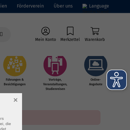
ien
Förderverein
Über uns
Language
Mein Konto
Merkzettel
Warenkorb
Führungen &
Vorträge,
Online-
Besichtigungen
Veranstaltungen,
Angebote
Studienreisen
×
rs
ei, die
ndet