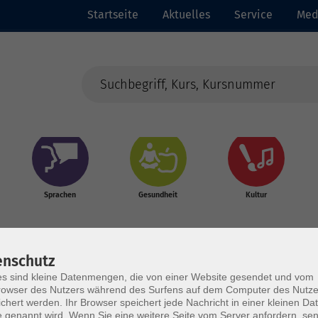
Startseite
Aktuelles
Service
Med
Sprachen
Gesundheit
Kultur
enschutz
s sind kleine Datenmengen, die von einer Website gesendet und vom
owser des Nutzers während des Surfens auf dem Computer des Nutze
chert werden. Ihr Browser speichert jede Nachricht in einer kleinen Dat
 genannt wird. Wenn Sie eine weitere Seite vom Server anfordern, se