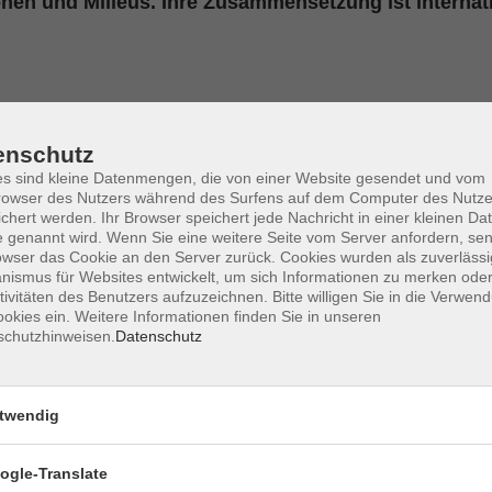
onen und Milieus. Ihre Zusammensetzung ist internat
exandra
enschutz
dra Eyrich hat die pädagogische und künstlerische Leitung der
s sind kleine Datenmengen, die von einer Website gesendet und vom
n ihrer Heimatstadt inne. Sprache, Stimme und Gesang bilden in 
owser des Nutzers während des Surfens auf dem Computer des Nutze
spädagogin (BDG – Bundesverband Deutscher Gesangspädagogen
chert werden. Ihr Browser speichert jede Nachricht in einer kleinen Dat
 genannt wird. Wenn Sie eine weitere Seite vom Server anfordern, se
breit angelegter Gesangliteratur sämtlicher Genres, als auch di
owser das Cookie an den Server zurück. Cookies wurden als zuverlässi
te Jodellehrerin anbietet.
ismus für Websites entwickelt, um sich Informationen zu merken oder
tivitäten des Benutzers aufzuzeichnen. Bitte willigen Sie in die Verwen
okies ein. Weitere Informationen finden Sie in unseren
schutzhinweisen.
Datenschutz
twendig
ogle-Translate