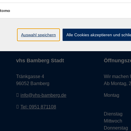
tomo
Impressum
AGB
Datenschutze
Auswahl speichern
Alle Cookies akzeptieren und schl
vhs Bamberg Stadt
Öffnungsze
Tränkgasse 4
Wir machen Ur
96052 Bamberg
Ab Montag, 24
info@vhs-bamberg.de
Montag
Tel: 0951 871108
Dienstag
Mittwoch
Donnerstag