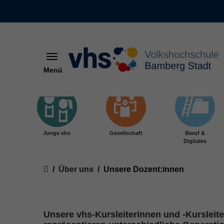
Menü
Skip to main content
Junge vhs
Gesellschaft
Beruf &
Digitales
You are here:
Über uns
Unsere Dozent:innen
Unsere vhs-Kursleiterinnen und -Kurslei