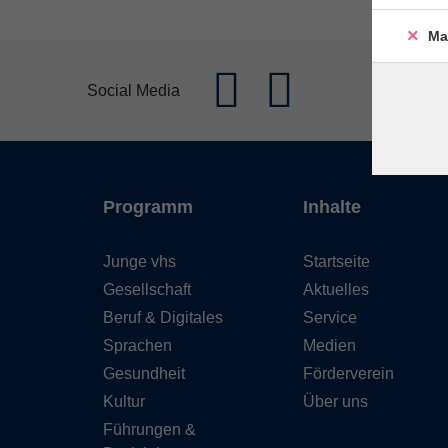
Ma
Social Media
Programm
Inhalte
Junge vhs
Startseite
Gesellschaft
Aktuelles
Beruf & Digitales
Service
Sprachen
Medien
Gesundheit
Förderverein
Kultur
Über uns
Führungen &