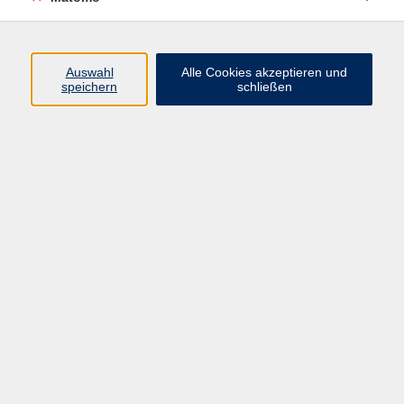
Programm
Junge vhs
Auswahl
Alle Cookies akzeptieren und
Gesellschaft
speichern
schließen
Beruf & Digitales
Sprachen
Gesundheit
Kultur
Führungen & Besichtigungen
Vorträge, Veranstaltungen, Studienreisen
Online-Angebote
Inhalte
Startseite