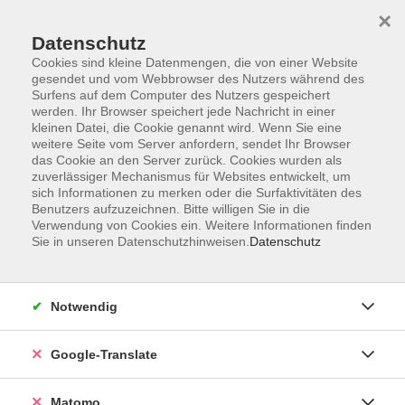
×
Datenschutz
Cookies sind kleine Datenmengen, die von einer Website
gesendet und vom Webbrowser des Nutzers während des
Surfens auf dem Computer des Nutzers gespeichert
Skip to main content
werden. Ihr Browser speichert jede Nachricht in einer
kleinen Datei, die Cookie genannt wird. Wenn Sie eine
weitere Seite vom Server anfordern, sendet Ihr Browser
Der Kurs konnte nicht gefunden werden.
das Cookie an den Server zurück. Cookies wurden als
zuverlässiger Mechanismus für Websites entwickelt, um
sich Informationen zu merken oder die Surfaktivitäten des
Benutzers aufzuzeichnen. Bitte willigen Sie in die
Verwendung von Cookies ein. Weitere Informationen finden
Sie in unseren Datenschutzhinweisen.
Datenschutz
Impressum
AGB
Datenschutzerklärung
Notwendig
Barrierefreiheitserklärung
Widerruf hier
Google-Translate
Matomo