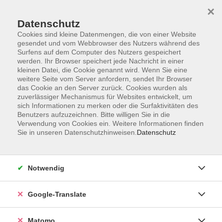
×
Datenschutz
Cookies sind kleine Datenmengen, die von einer Website
gesendet und vom Webbrowser des Nutzers während des
Surfens auf dem Computer des Nutzers gespeichert
Skip to main content
werden. Ihr Browser speichert jede Nachricht in einer
kleinen Datei, die Cookie genannt wird. Wenn Sie eine
weitere Seite vom Server anfordern, sendet Ihr Browser
Der Kurs konnte nicht gefunden werden.
das Cookie an den Server zurück. Cookies wurden als
zuverlässiger Mechanismus für Websites entwickelt, um
sich Informationen zu merken oder die Surfaktivitäten des
Benutzers aufzuzeichnen. Bitte willigen Sie in die
Verwendung von Cookies ein. Weitere Informationen finden
Sie in unseren Datenschutzhinweisen.
Datenschutz
Impressum
AGB
Datenschutzerklärung
Notwendig
Barrierefreiheitserklärung
Widerruf hier
Google-Translate
Matomo