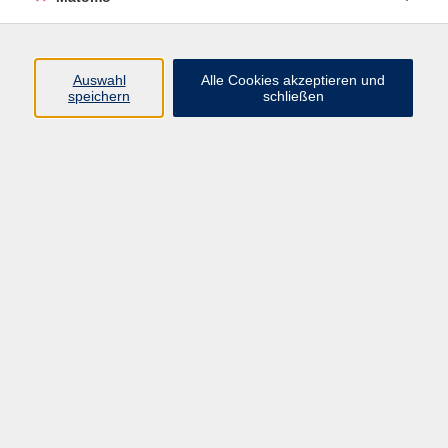
Programm
Junge vhs
Auswahl
Alle Cookies akzeptieren und
Gesellschaft
speichern
schließen
Beruf & Digitales
Sprachen
Gesundheit
Kultur
Führungen & Besichtigungen
Vorträge, Veranstaltungen, Studienreisen
Online-Angebote
Inhalte
Startseite