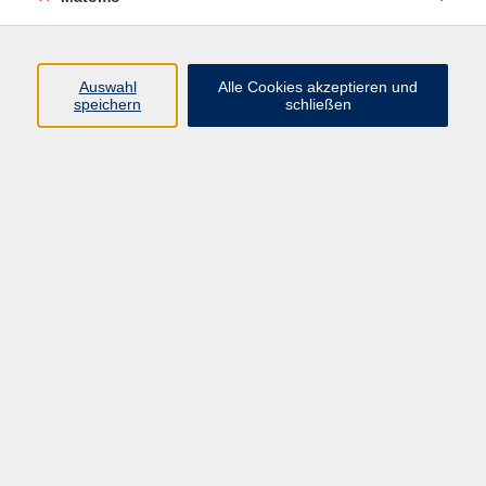
Programm
Junge vhs
Auswahl
Alle Cookies akzeptieren und
Gesellschaft
speichern
schließen
Beruf & Digitales
Sprachen
Gesundheit
Kultur
Führungen & Besichtigungen
Vorträge, Veranstaltungen, Studienreisen
Online-Angebote
Inhalte
Startseite