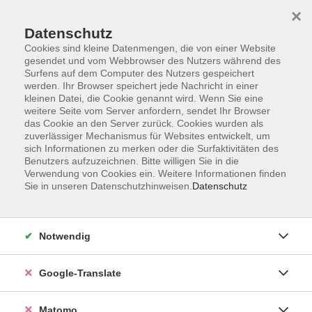
×
Datenschutz
Cookies sind kleine Datenmengen, die von einer Website
gesendet und vom Webbrowser des Nutzers während des
Surfens auf dem Computer des Nutzers gespeichert
Skip to main content
werden. Ihr Browser speichert jede Nachricht in einer
kleinen Datei, die Cookie genannt wird. Wenn Sie eine
weitere Seite vom Server anfordern, sendet Ihr Browser
Der Kurs konnte nicht gefunden werden.
das Cookie an den Server zurück. Cookies wurden als
zuverlässiger Mechanismus für Websites entwickelt, um
sich Informationen zu merken oder die Surfaktivitäten des
Benutzers aufzuzeichnen. Bitte willigen Sie in die
Verwendung von Cookies ein. Weitere Informationen finden
Sie in unseren Datenschutzhinweisen.
Datenschutz
Impressum
AGB
Datenschutzerklärung
Notwendig
Barrierefreiheitserklärung
Widerruf hier
Google-Translate
Matomo