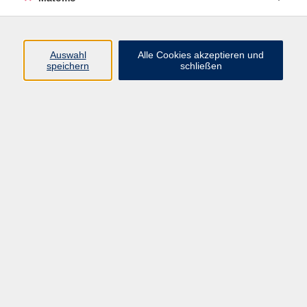
Programm
Junge vhs
Auswahl
Alle Cookies akzeptieren und
Gesellschaft
speichern
schließen
Beruf & Digitales
Sprachen
Gesundheit
Kultur
Führungen & Besichtigungen
Vorträge, Veranstaltungen, Studienreisen
Online-Angebote
Inhalte
Startseite