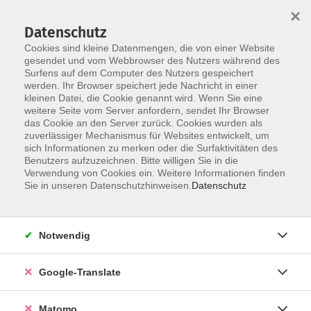
×
Datenschutz
Cookies sind kleine Datenmengen, die von einer Website
gesendet und vom Webbrowser des Nutzers während des
Surfens auf dem Computer des Nutzers gespeichert
Skip to main content
werden. Ihr Browser speichert jede Nachricht in einer
kleinen Datei, die Cookie genannt wird. Wenn Sie eine
weitere Seite vom Server anfordern, sendet Ihr Browser
Der Kurs konnte nicht gefunden werden.
das Cookie an den Server zurück. Cookies wurden als
zuverlässiger Mechanismus für Websites entwickelt, um
sich Informationen zu merken oder die Surfaktivitäten des
Benutzers aufzuzeichnen. Bitte willigen Sie in die
Verwendung von Cookies ein. Weitere Informationen finden
Impressum
Sie in unseren Datenschutzhinweisen.
Datenschutz
AGB
Datenschutzerklärung
Notwendig
Barrierefreiheitserklärung
Widerruf hier
Google-Translate
Matomo