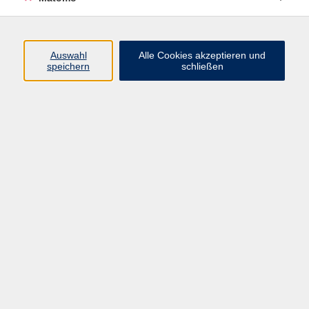
info@vhs-bamberg.de
Auswahl
Alle Cookies akzeptieren und
Ergebnisse filtern
speichern
schließen
Umbruch - Stasi,Neonazi, Neuanfang
Mi. 16.09.2026 18:00
Online bei Ihnen zuhause
Wallet statt Portemonnaie: Bezahlen,
Banking und Trading im digitalen Zeitalter
Di. 22.09.2026 18:30
Online bei Ihnen zuhause