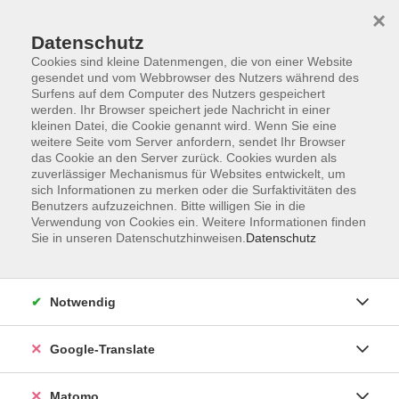
×
Datenschutz
Cookies sind kleine Datenmengen, die von einer Website
gesendet und vom Webbrowser des Nutzers während des
Surfens auf dem Computer des Nutzers gespeichert
Skip to main content
werden. Ihr Browser speichert jede Nachricht in einer
kleinen Datei, die Cookie genannt wird. Wenn Sie eine
weitere Seite vom Server anfordern, sendet Ihr Browser
das Cookie an den Server zurück. Cookies wurden als
online
zuverlässiger Mechanismus für Websites entwickelt, um
sich Informationen zu merken oder die Surfaktivitäten des
Benutzers aufzuzeichnen. Bitte willigen Sie in die
Verwendung von Cookies ein. Weitere Informationen finden
Sie in unseren Datenschutzhinweisen.
Datenschutz
22 Kurse
Notwendig
zurück zu Gesellschaft
Google-Translate
vhs Info
0951/871108
Matomo