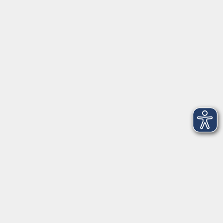
Beruf & Digitales
Sprachen
Gesundheit
Kultur
Führungen & Besichtigungen
Vorträge, Veranstaltungen, Studienreisen
Online-Angebote
Inhalte
Startseite
Aktuelles
Service
Medien
Förderverein