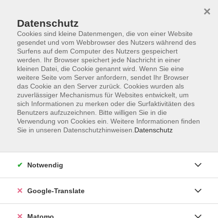
×
Datenschutz
Cookies sind kleine Datenmengen, die von einer Website
gesendet und vom Webbrowser des Nutzers während des
Surfens auf dem Computer des Nutzers gespeichert
Skip to main content
werden. Ihr Browser speichert jede Nachricht in einer
kleinen Datei, die Cookie genannt wird. Wenn Sie eine
weitere Seite vom Server anfordern, sendet Ihr Browser
Der Kurs konnte nicht gefunden werden.
das Cookie an den Server zurück. Cookies wurden als
zuverlässiger Mechanismus für Websites entwickelt, um
sich Informationen zu merken oder die Surfaktivitäten des
Benutzers aufzuzeichnen. Bitte willigen Sie in die
Verwendung von Cookies ein. Weitere Informationen finden
Sie in unseren Datenschutzhinweisen.
Datenschutz
Impressum
AGB
Datenschutzerklärung
Notwendig
Barrierefreiheitserklärung
Widerruf hier
Google-Translate
Matomo