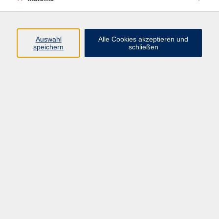
Programm
Junge vhs
Auswahl
Alle Cookies akzeptieren und
Gesellschaft
speichern
schließen
Beruf & Digitales
Sprachen
Gesundheit
Kultur
Führungen & Besichtigungen
Vorträge, Veranstaltungen, Studienreisen
Online-Angebote
Inhalte
Startseite