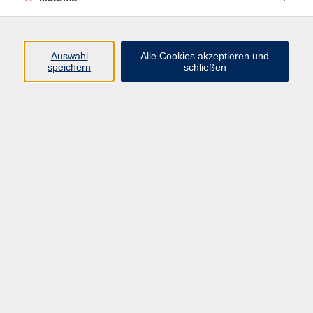
Programm
Junge vhs
Auswahl
Alle Cookies akzeptieren und
Gesellschaft
speichern
schließen
Beruf & Digitales
Sprachen
Gesundheit
Kultur
Führungen & Besichtigungen
Vorträge, Veranstaltungen, Studienreisen
Online-Angebote
Inhalte
Startseite