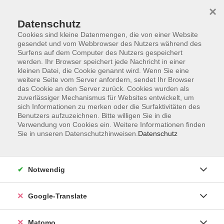
×
Datenschutz
Cookies sind kleine Datenmengen, die von einer Website
gesendet und vom Webbrowser des Nutzers während des
Surfens auf dem Computer des Nutzers gespeichert
Skip to main content
werden. Ihr Browser speichert jede Nachricht in einer
kleinen Datei, die Cookie genannt wird. Wenn Sie eine
weitere Seite vom Server anfordern, sendet Ihr Browser
Der Kurs konnte nicht gefunden werden.
das Cookie an den Server zurück. Cookies wurden als
zuverlässiger Mechanismus für Websites entwickelt, um
sich Informationen zu merken oder die Surfaktivitäten des
Benutzers aufzuzeichnen. Bitte willigen Sie in die
Verwendung von Cookies ein. Weitere Informationen finden
Sie in unseren Datenschutzhinweisen.
Datenschutz
Impressum
AGB
Datenschutzerklärung
Notwendig
Barrierefreiheitserklärung
Widerruf hier
Google-Translate
Matomo