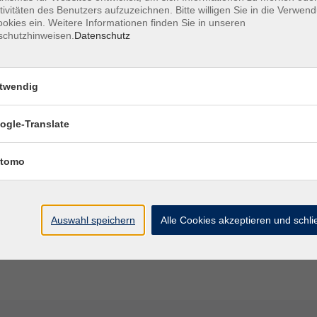
tivitäten des Benutzers aufzuzeichnen. Bitte willigen Sie in die Verwen
phone mit.
okies ein. Weitere Informationen finden Sie in unseren
ngend empfohlen, einen Fahrrad- oder Kletterhelm
schutzhinweisen.
Datenschutz
forderlich, warme Kleidung wird empfohlen.
inn am Treffpunkt ein.
twendig
ogle-Translate
für Stollenführungen
tomo
ngen-fuer-die-stollenanlagen
Gruppenführung (max 20 Personen) bei:
Auswahl speichern
Alle Cookies akzeptieren und schl
6330.
zösischer Sprache möglich.