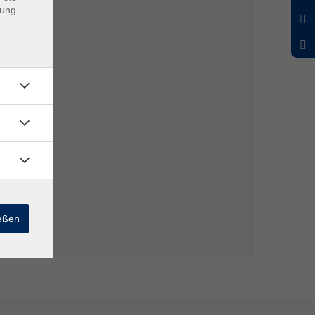
dung
ießen