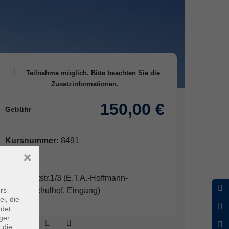
150,00 €
Gebühr
Kursnummer:
8491
×
Sternwartstr.1/3 (E.T.A.-Hoffmann-
rs
Gymn.,Schulhof, Eingang)
ei, die
ndet
ger
 die