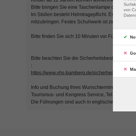
Surfak
Bitte bringen Sie eine Taschenlampe oder Smart
von Co
Im Stollen besteht Helmtragepflicht. Es wird dri
Daten
mitzubringen. Festes Schuhwerk ist zwingend er
Bitte finden Sie sich 10 Minuten vor Führungsbeg
No
Go
Bitte beachten Sie die Sicherheitsbestimmungen 
:
Ma
https://www.vhs-bamberg.de/sicherheitsbestimmu
Info und Buchung Ihres Wunschtermins für eine 
Tourismus- und Kongress Service, Tel. 0951/297
Die Führungen sind auch in englischer und fran