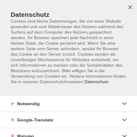
×
Datenschutz
Cookies sind kleine Datenmengen, die von einer Website
gesendet und vom Webbrowser des Nutzers während des
Surfens auf dem Computer des Nutzers gespeichert
Skip to main content
werden. Ihr Browser speichert jede Nachricht in einer
kleinen Datei, die Cookie genannt wird. Wenn Sie eine
weitere Seite vom Server anfordern, sendet Ihr Browser
Der Kurs konnte nicht gefunden werden.
das Cookie an den Server zurück. Cookies wurden als
zuverlässiger Mechanismus für Websites entwickelt, um
sich Informationen zu merken oder die Surfaktivitäten des
Benutzers aufzuzeichnen. Bitte willigen Sie in die
Verwendung von Cookies ein. Weitere Informationen finden
Sie in unseren Datenschutzhinweisen.
Datenschutz
Impressum
AGB
Datenschutzerklärung
Notwendig
Barrierefreiheitserklärung
Widerruf hier
Google-Translate
Matomo