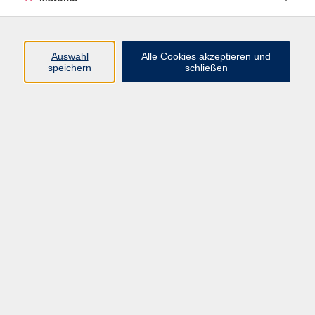
Programm
Junge vhs
Auswahl
Alle Cookies akzeptieren und
Gesellschaft
speichern
schließen
Beruf & Digitales
Sprachen
Gesundheit
Kultur
Führungen & Besichtigungen
Vorträge, Veranstaltungen, Studienreisen
Online-Angebote
Inhalte
Startseite