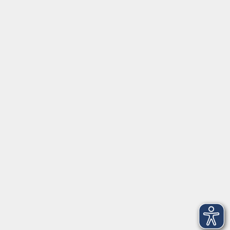
Inhalte
Startseite
Aktuelles
Service
Medien
Förderverein
Über uns
vhs Bamberg Stadt
Tränkgasse 4
96052 Bamberg
info@vhs-bamberg.de