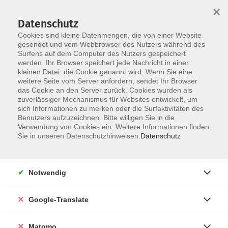
×
Datenschutz
Cookies sind kleine Datenmengen, die von einer Website
gesendet und vom Webbrowser des Nutzers während des
Surfens auf dem Computer des Nutzers gespeichert
Skip to main content
werden. Ihr Browser speichert jede Nachricht in einer
kleinen Datei, die Cookie genannt wird. Wenn Sie eine
weitere Seite vom Server anfordern, sendet Ihr Browser
das Cookie an den Server zurück. Cookies wurden als
zuverlässiger Mechanismus für Websites entwickelt, um
sich Informationen zu merken oder die Surfaktivitäten des
Benutzers aufzuzeichnen. Bitte willigen Sie in die
Verwendung von Cookies ein. Weitere Informationen finden
Sie in unseren Datenschutzhinweisen.
Datenschutz
Sie sind hier:
Führungen & Besichtigungen
Notwendig
Bierkultur und Felsenkeller für Einzelgäste
Tour in die Bamberger Unterwelt am
Google-Translate
Stephansberg
Matomo