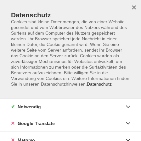
×
Datenschutz
Cookies sind kleine Datenmengen, die von einer Website
gesendet und vom Webbrowser des Nutzers während des
Surfens auf dem Computer des Nutzers gespeichert
Skip to main content
You are here:
werden. Ihr Browser speichert jede Nachricht in einer
kleinen Datei, die Cookie genannt wird. Wenn Sie eine
Was Demokratie mit Meinungs- und Pressefreiheit
weitere Seite vom Server anfordern, sendet Ihr Browser
das Cookie an den Server zurück. Cookies wurden als
zu tun hat
zuverlässiger Mechanismus für Websites entwickelt, um
sich Informationen zu merken oder die Surfaktivitäten des
Benutzers aufzuzeichnen. Bitte willigen Sie in die
Was Demokratie mit Meinungs- und
Verwendung von Cookies ein. Weitere Informationen finden
Sie in unseren Datenschutzhinweisen.
Datenschutz
Pressefreiheit zu tun hat
vhs-Online-Reihe gemeinsam mit der ARD:
Impulsvorträge mit anschließender moderierter
Notwendig
Diskussion unter Einbeziehung von
Publikumsfragen. Den Link erhalten Sie nach der
kostenlosen Anmeldung.
Google-Translate
Matomo
Ergebnisse filtern