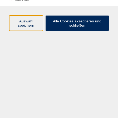
So. 09.08.2026 15:00
Schöne Pforte der Alten Hofhaltung, Domplatz 7
Auswahl
Alle Cookies akzeptieren und
speichern
schließen
zurück zur Übersicht
Impressum
AGB
Datenschutzerklärung
Barrierefreiheitserklärung
Widerruf hier
Programm