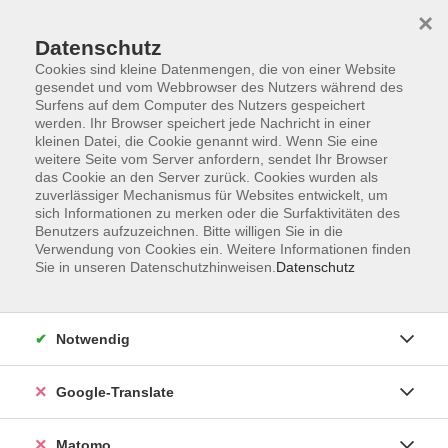
×
Datenschutz
Cookies sind kleine Datenmengen, die von einer Website
gesendet und vom Webbrowser des Nutzers während des
Surfens auf dem Computer des Nutzers gespeichert
Skip to main content
You are here:
werden. Ihr Browser speichert jede Nachricht in einer
Über uns
Unsere Dozent:innen
kleinen Datei, die Cookie genannt wird. Wenn Sie eine
weitere Seite vom Server anfordern, sendet Ihr Browser
das Cookie an den Server zurück. Cookies wurden als
zuverlässiger Mechanismus für Websites entwickelt, um
Unsere vhs-Kursleiterinnen und -Kursleiter kommen
sich Informationen zu merken oder die Surfaktivitäten des
aus ganz verschiedenen Professionen und
Benutzers aufzuzeichnen. Bitte willigen Sie in die
künstlerischen Sparten. Sie repräsentieren
Verwendung von Cookies ein. Weitere Informationen finden
unterschiedliche Generationen und Milieus. Ihre
Sie in unseren Datenschutzhinweisen.
Datenschutz
Zusammensetzung ist international. Unsere
Kursleitungen sind so vielfältig wie unser
Programmangebot.
Notwendig
Först, Ulrich
Google-Translate
Bamberger Dombauhütte
Matomo