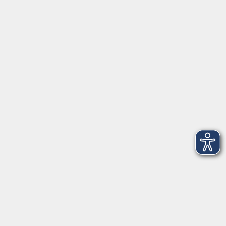
Tränkgasse 4
96052 Bamberg
info@vhs-bamberg.de
Tel: 0951 871108
Öffnungszeiten des Sekretariats
Wir machen Urlaub von Freitag, 14., bis Freitag, 21.
August.
Ab Montag, 24. August, sind wir wieder für Sie da!
Montag
09:00 - 12:30 Uhr & 14:00 - 17:00 Uhr
(in den Ferien bis 16:00 Uhr)
Dienstag
09:00 - 12:30 Uhr