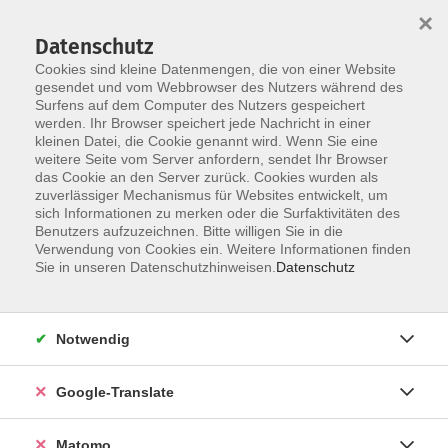
×
Datenschutz
Cookies sind kleine Datenmengen, die von einer Website
gesendet und vom Webbrowser des Nutzers während des
Surfens auf dem Computer des Nutzers gespeichert
Skip to main content
You are here:
werden. Ihr Browser speichert jede Nachricht in einer
Über uns
Unsere Dozent:innen
kleinen Datei, die Cookie genannt wird. Wenn Sie eine
weitere Seite vom Server anfordern, sendet Ihr Browser
das Cookie an den Server zurück. Cookies wurden als
Unsere vhs-Kursleiterinnen und -Kursleiter kommen aus
zuverlässiger Mechanismus für Websites entwickelt, um
sich Informationen zu merken oder die Surfaktivitäten des
ganz verschiedenen Professionen und künstlerischen
Benutzers aufzuzeichnen. Bitte willigen Sie in die
Sparten. Sie repräsentieren unterschiedliche
Verwendung von Cookies ein. Weitere Informationen finden
Generationen und Milieus. Ihre Zusammensetzung ist
Sie in unseren Datenschutzhinweisen.
Datenschutz
international. Unsere Kursleitungen sind so vielfältig
wie unser Programmangebot.
Notwendig
Der Dozent konnte leider nicht gefunden
werden
Google-Translate
Matomo