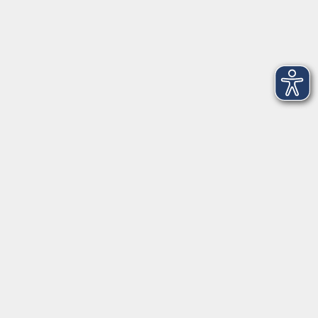
96052 Bamberg
info@vhs-bamberg.de
Tel: 0951 871108
Öffnungszeiten des Sekretariats
Wir machen Urlaub von Freitag, 14., bis Freitag, 21.
August.
Ab Montag, 24. August, sind wir wieder für Sie da!
Montag
09:00 - 12:30 Uhr & 14:00 - 17:00 Uhr
(in den Ferien bis 16:00 Uhr)
Dienstag
09:00 - 12:30 Uhr
Mittwoch
09:00 - 12:30 Uhr
Donnerstag
09:00 - 12:30 Uhr & 14:00 - 16:00 Uhr