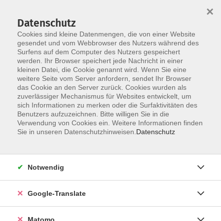
×
Datenschutz
Cookies sind kleine Datenmengen, die von einer Website
gesendet und vom Webbrowser des Nutzers während des
Surfens auf dem Computer des Nutzers gespeichert
Skip to main content
You are here:
werden. Ihr Browser speichert jede Nachricht in einer
Über uns
Unsere Dozent:innen
kleinen Datei, die Cookie genannt wird. Wenn Sie eine
weitere Seite vom Server anfordern, sendet Ihr Browser
das Cookie an den Server zurück. Cookies wurden als
Unsere vhs-Kursleiterinnen und -Kursleiter kommen aus
zuverlässiger Mechanismus für Websites entwickelt, um
sich Informationen zu merken oder die Surfaktivitäten des
ganz verschiedenen Professionen und künstlerischen
Benutzers aufzuzeichnen. Bitte willigen Sie in die
Sparten. Sie repräsentieren unterschiedliche
Verwendung von Cookies ein. Weitere Informationen finden
Generationen und Milieus. Ihre Zusammensetzung ist
Sie in unseren Datenschutzhinweisen.
Datenschutz
international. Unsere Kursleitungen sind so vielfältig
wie unser Programmangebot.
Notwendig
Kufleitner, Lennard
Mein Name ist Lennard Kufleitner
Google-Translate
und ich bin Student an der
Friedrich-Alexander-Universität
Matomo