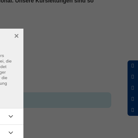
ional. Unsere Kursleitungen sind so
×
rs
ei, die
ndet
ger
 die
dung