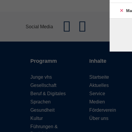
Ma
Social Media
Programm
Inhalte
Junge vhs
Startseite
Gesellschaft
Aktuelles
Beruf & Digitales
Service
Sprachen
Medien
Gesundheit
Förderverein
Kultur
Über uns
Führungen &