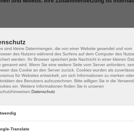
onen und Milieus. Ihre Zusammensetzung ist internat
enschutz
s sind kleine Datenmengen, die von einer Website gesendet und vom
Kathrin
owser des Nutzers während des Surfens auf dem Computer des Nutze
chert werden. Ihr Browser speichert jede Nachricht in einer kleinen Dat
 genannt wird. Wenn Sie eine weitere Seite vom Server anfordern, se
owser das Cookie an den Server zurück. Cookies wurden als zuverlässi
ismus für Websites entwickelt, um sich Informationen zu merken oder
tivitäten des Benutzers aufzuzeichnen. Bitte willigen Sie in die Verwen
okies ein. Weitere Informationen finden Sie in unseren
schutzhinweisen.
Datenschutz
twendig
ogle-Translate