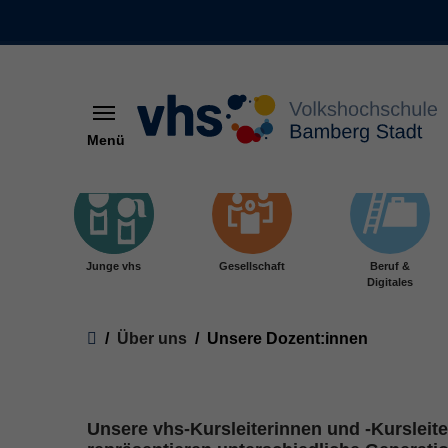
Menü
Skip to main content
Junge vhs
Gesellschaft
Beruf &
Digitales
You are here:
Über uns
Unsere Dozent:innen
Unsere vhs-Kursleiterinnen und -Kurslei