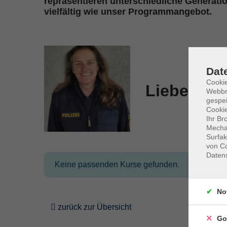
repräsentieren unterschiedliche Generati
vielfältig wie unser Programmangebot.
Dat
Cookie
Lieberth, 
Webbr
gespei
Cookie
Ihr Br
Mechan
Surfak
von Co
Daten
Keine passenden Kurse gefunden.
No
zurück zur Übersicht
Go