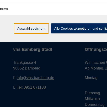
tomo
Impressum
AGB
Datenschutze
Auswahl speichern
Alle Cookies akzeptieren und schl
vhs Bamberg Stadt
Öffnungsze
Tränkgasse 4
Wir machen Ur
96052 Bamberg
Ab Montag, 24
info@vhs-bamberg.de
Montag
Tel: 0951 871108
Dienstag
Mittwoch
Donnerstag