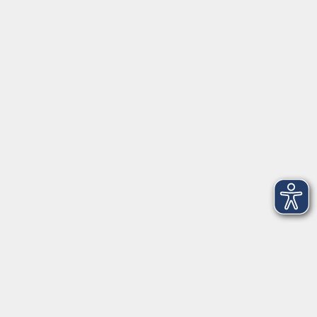
Tränkgasse 4
96052 Bamberg
info@vhs-bamberg.de
Tel: 0951 871108
Öffnungszeiten des Sekretariats
Wir machen Urlaub von Freitag, 14., bis Freitag, 21.
August.
Ab Montag, 24. August, sind wir wieder für Sie da!
Montag
09:00 - 12:30 Uhr & 14:00 - 17:00 Uhr
(in den Ferien bis 16:00 Uhr)
Dienstag
09:00 - 12:30 Uhr
Mittwoch
09:00 - 12:30 Uhr