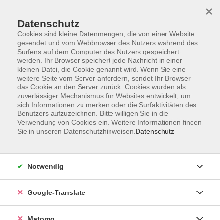
×
Datenschutz
Cookies sind kleine Datenmengen, die von einer Website
gesendet und vom Webbrowser des Nutzers während des
Surfens auf dem Computer des Nutzers gespeichert
Skip to main content
You are here:
werden. Ihr Browser speichert jede Nachricht in einer
Über uns
Unsere Dozent:innen
kleinen Datei, die Cookie genannt wird. Wenn Sie eine
weitere Seite vom Server anfordern, sendet Ihr Browser
das Cookie an den Server zurück. Cookies wurden als
zuverlässiger Mechanismus für Websites entwickelt, um
Unsere vhs-Kursleiterinnen und -Kursleiter kommen
sich Informationen zu merken oder die Surfaktivitäten des
aus ganz verschiedenen Professionen und
Benutzers aufzuzeichnen. Bitte willigen Sie in die
künstlerischen Sparten. Sie repräsentieren
Verwendung von Cookies ein. Weitere Informationen finden
unterschiedliche Generationen und Milieus. Ihre
Sie in unseren Datenschutzhinweisen.
Datenschutz
Zusammensetzung ist international. Unsere
Kursleitungen sind so vielfältig wie unser
Programmangebot.
Notwendig
Der Dozent konnte leider nicht gefunden werden
Google-Translate
Matomo