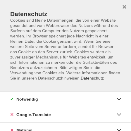
×
Datenschutz
Cookies sind kleine Datenmengen, die von einer Website
gesendet und vom Webbrowser des Nutzers während des
Surfens auf dem Computer des Nutzers gespeichert
Skip to main content
You are here:
werden. Ihr Browser speichert jede Nachricht in einer
Über uns
Unsere Dozent:innen
kleinen Datei, die Cookie genannt wird. Wenn Sie eine
weitere Seite vom Server anfordern, sendet Ihr Browser
das Cookie an den Server zurück. Cookies wurden als
zuverlässiger Mechanismus für Websites entwickelt, um
Unsere vhs-Kursleiterinnen und -Kursleiter kommen
sich Informationen zu merken oder die Surfaktivitäten des
aus ganz verschiedenen Professionen und
Benutzers aufzuzeichnen. Bitte willigen Sie in die
künstlerischen Sparten. Sie repräsentieren
Verwendung von Cookies ein. Weitere Informationen finden
unterschiedliche Generationen und Milieus. Ihre
Sie in unseren Datenschutzhinweisen.
Datenschutz
Zusammensetzung ist international. Unsere
Kursleitungen sind so vielfältig wie unser
Programmangebot.
Notwendig
Der Dozent konnte leider nicht gefunden werden
Google-Translate
Matomo