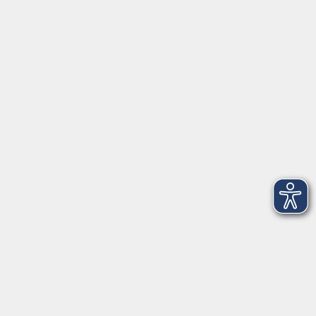
Tränkgasse 4
96052 Bamberg
info@vhs-bamberg.de
Tel: 0951 871108
Öffnungszeiten des Sekretariats
Wir machen Urlaub von Freitag, 14., bis Freitag, 21.
August.
Ab Montag, 24. August, sind wir wieder für Sie da!
Montag
09:00 - 12:30 Uhr & 14:00 - 17:00 Uhr
(in den Ferien bis 16:00 Uhr)
Dienstag
09:00 - 12:30 Uhr
Mittwoch
09:00 - 12:30 Uhr