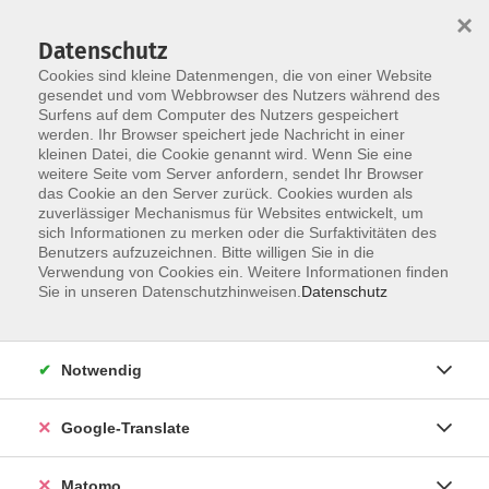
×
Datenschutz
Cookies sind kleine Datenmengen, die von einer Website
gesendet und vom Webbrowser des Nutzers während des
Surfens auf dem Computer des Nutzers gespeichert
Skip to main content
You are here:
werden. Ihr Browser speichert jede Nachricht in einer
Über uns
Unsere Dozent:innen
kleinen Datei, die Cookie genannt wird. Wenn Sie eine
weitere Seite vom Server anfordern, sendet Ihr Browser
das Cookie an den Server zurück. Cookies wurden als
Unsere vhs-Kursleiterinnen und -Kursleiter kommen aus
zuverlässiger Mechanismus für Websites entwickelt, um
sich Informationen zu merken oder die Surfaktivitäten des
ganz verschiedenen Professionen und künstlerischen
Benutzers aufzuzeichnen. Bitte willigen Sie in die
Sparten. Sie repräsentieren unterschiedliche
Verwendung von Cookies ein. Weitere Informationen finden
Generationen und Milieus. Ihre Zusammensetzung ist
Sie in unseren Datenschutzhinweisen.
Datenschutz
international. Unsere Kursleitungen sind so vielfältig
wie unser Programmangebot.
Notwendig
Gehrig, Christine
Seit vielen Jahren beschäftigt sich
Google-Translate
Christine Gehrig damit, wie sie sich
und andere zu einem gesunden
Matomo