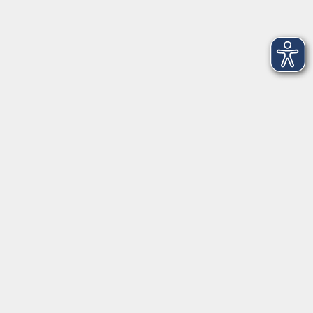
info@vhs-bamberg.de
Tel: 0951 871108
Öffnungszeiten des Sekretariats
Wir machen Urlaub von Freitag, 14., bis Freitag, 21.
August.
Ab Montag, 24. August, sind wir wieder für Sie da!
Montag
09:00 - 12:30 Uhr & 14:00 - 17:00 Uhr
(in den Ferien bis 16:00 Uhr)
Dienstag
09:00 - 12:30 Uhr
Mittwoch
09:00 - 12:30 Uhr
Donnerstag
09:00 - 12:30 Uhr & 14:00 - 16:00 Uhr
Freitag
09:00 - 10:30 Uhr