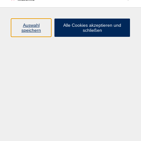
Fachrichtung Stauden, Langjährige
Erfahrung im Garten-und
Landschaftsbau sind nur die
Auswahl
Alle Cookies akzeptieren und
markantesten Stationen in ihrer
speichern
schließen
beruflichen Laufbahn. Seit 2019
gehört ihr Herz dem Botanischen
Garten im Bamberger Hain, wo sie
die Besucher mit kreativen Ideen
inspirieren will.
Keine passenden Kurse gefunden.
zurück zur Übersicht