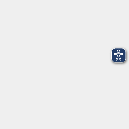
Tränkgasse 4
96052 Bamberg
info@vhs-bamberg.de
Tel: 0951 871108
Öffnungszeiten des Sekretariats
Wir machen Urlaub von Freitag, 14., bis Freitag, 21.
August.
Ab Montag, 24. August, sind wir wieder für Sie da!
Montag
09:00 - 12:30 Uhr & 14:00 - 17:00 Uhr
(in den Ferien bis 16:00 Uhr)
Dienstag
09:00 - 12:30 Uhr
Mittwoch
09:00 - 12:30 Uhr
Donnerstag
09:00 - 12:30 Uhr & 14:00 - 16:00 Uhr