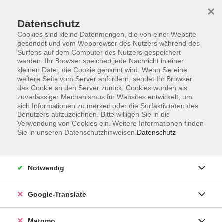
×
Datenschutz
Cookies sind kleine Datenmengen, die von einer Website
gesendet und vom Webbrowser des Nutzers während des
Surfens auf dem Computer des Nutzers gespeichert
Skip to main content
You are here:
werden. Ihr Browser speichert jede Nachricht in einer
Über uns
Unsere Dozent:innen
kleinen Datei, die Cookie genannt wird. Wenn Sie eine
weitere Seite vom Server anfordern, sendet Ihr Browser
das Cookie an den Server zurück. Cookies wurden als
zuverlässiger Mechanismus für Websites entwickelt, um
Unsere vhs-Kursleiterinnen und -Kursleiter kommen
sich Informationen zu merken oder die Surfaktivitäten des
aus ganz verschiedenen Professionen und
Benutzers aufzuzeichnen. Bitte willigen Sie in die
künstlerischen Sparten. Sie repräsentieren
Verwendung von Cookies ein. Weitere Informationen finden
unterschiedliche Generationen und Milieus. Ihre
Sie in unseren Datenschutzhinweisen.
Datenschutz
Zusammensetzung ist international. Unsere
Kursleitungen sind so vielfältig wie unser
Programmangebot.
Notwendig
Weber, Annette
Google-Translate
Annette Weber ist Gärtnerin aus
Leidenschaft. Ausbildung im
Matomo
Gemüsebau, Meisterbrief in der