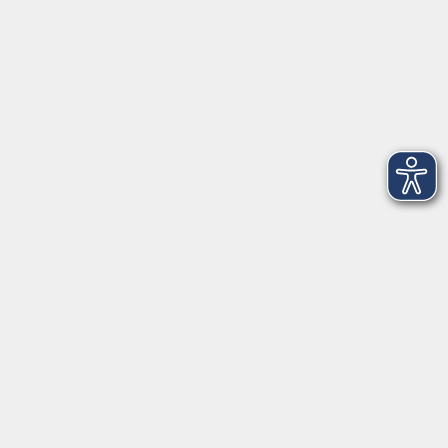
vhs Bamberg Stadt
Tränkgasse 4
96052 Bamberg
info@vhs-bamberg.de
Tel: 0951 871108
Öffnungszeiten des Sekretariats
Wir machen Urlaub von Freitag, 14., bis Freitag, 21.
August.
Ab Montag, 24. August, sind wir wieder für Sie da!
Montag
09:00 - 12:30 Uhr & 14:00 - 17:00 Uhr
(in den Ferien bis 16:00 Uhr)