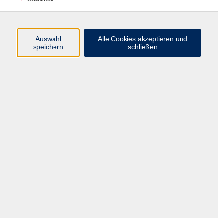
sammelte ich schon erste
Erfahrungen in der
Erwachsenenbildung. Seit 2016 gebe
Auswahl
Alle Cookies akzeptieren und
ich mein Wissen als freiberufliche IT-
speichern
schließen
Dozentin weiter. Mein Spezialgebiet
ist Generative Künstliche Intelligenz.
Diese spannende und vielseitige
Technologie möchte ich gemeinsam
mit Ihnen erkunden. In meinen
Kursen lernen Sie, wie KI Ihre
Produktivität im Alltag und Beruf
steigert, Sie kreative Lösungen finden
und dabei gleichzeitig Spaß haben
können. Erstaunen Sie nicht nur sich
selbst, sondern auch Ihre Kollegen
mit dem, was Sie dank KI erreichen
können.
Bill Gates, Gründer von Microsoft, hat