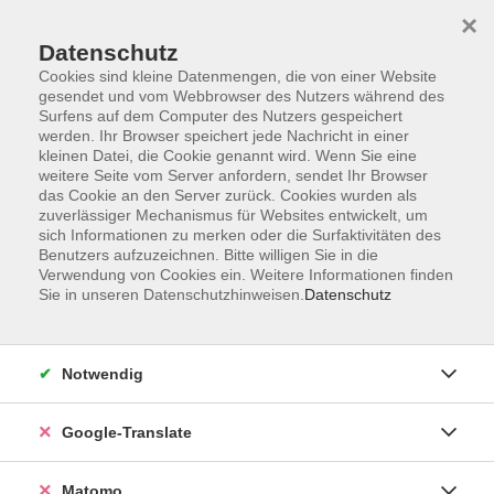
×
Datenschutz
Cookies sind kleine Datenmengen, die von einer Website
gesendet und vom Webbrowser des Nutzers während des
Surfens auf dem Computer des Nutzers gespeichert
Skip to main content
You are here:
werden. Ihr Browser speichert jede Nachricht in einer
Über uns
Unsere Dozent:innen
kleinen Datei, die Cookie genannt wird. Wenn Sie eine
weitere Seite vom Server anfordern, sendet Ihr Browser
das Cookie an den Server zurück. Cookies wurden als
zuverlässiger Mechanismus für Websites entwickelt, um
Unsere vhs-Kursleiterinnen und -Kursleiter kommen
sich Informationen zu merken oder die Surfaktivitäten des
aus ganz verschiedenen Professionen und
Benutzers aufzuzeichnen. Bitte willigen Sie in die
künstlerischen Sparten. Sie repräsentieren
Verwendung von Cookies ein. Weitere Informationen finden
unterschiedliche Generationen und Milieus. Ihre
Sie in unseren Datenschutzhinweisen.
Datenschutz
Zusammensetzung ist international. Unsere
Kursleitungen sind so vielfältig wie unser
Programmangebot.
Notwendig
Hildner, Regina
Google-Translate
Seit über 30 Jahren bin ich im IT-
Bereich tätig, zunächst als IT-
Matomo
Systemadministratorin. Dabei