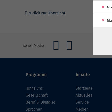
Go
zurück zur Übersicht
Ma
Social Media
Programm
Inhalte
Junge vhs
Startseite
Gesellschaft
Aktuelles
Beruf & Digitales
Service
Sprachen
Medien