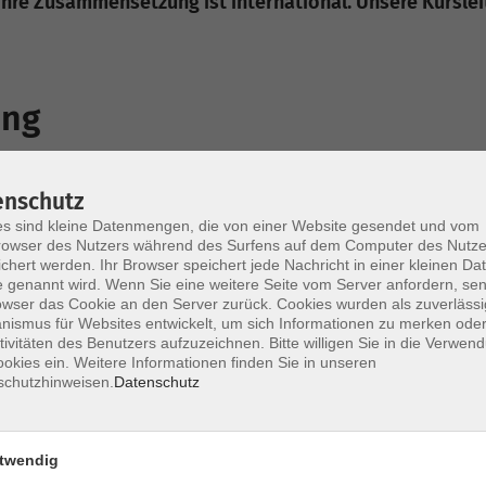
Ihre Zusammensetzung ist international. Unsere Kursleit
ong
hinesischlehrerin. Geboren und aufgewachsen bin ich in der Pro
 gezogen und habe dort vier spannende Jahre verbracht. Dana
enschutz
n Jahre lang gearbeitet und gelebt habe. Seit 2017 lebe ich nu
s sind kleine Datenmengen, die von einer Website gesendet und vom
unterrichte ich seit 2025 Chinesisch. Für mich ist Chinesisch 
owser des Nutzers während des Surfens auf dem Computer des Nutze
in Land und seine Menschen wirklich verstehen kann. In mein
chert werden. Ihr Browser speichert jede Nachricht in einer kleinen Dat
 genannt wird. Wenn Sie eine weitere Seite vom Server anfordern, se
k. Wir holen auch das echte Leben mit ins Klassenzimmer: All
owser das Cookie an den Server zurück. Cookies wurden als zuverlässi
elen spannenden Facetten Chinas. So entdecken wir gemeinsam S
ismus für Websites entwickelt, um sich Informationen zu merken oder
rraschende chinesische Welt — ganz entspannt und mit viel 
tivitäten des Benutzers aufzuzeichnen. Bitte willigen Sie in die Verwen
okies ein. Weitere Informationen finden Sie in unseren
ernen!
schutzhinweisen.
Datenschutz
twendig