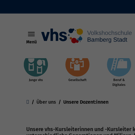
Menü
Skip to main content
Junge vhs
Gesellschaft
Beruf &
Digitales
You are here:
Über uns
Unsere Dozent:innen
Unsere vhs-Kursleiterinnen und -Kursleiter