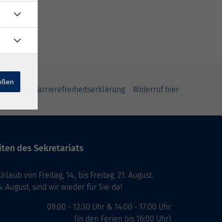
ießen
klärung
Barrierefreiheitserklärung
Widerruf hier
ten des Sekretariats
laub von Freitag, 14., bis Freitag, 21. August.
. August, sind wir wieder für Sie da!
09:00 - 12:30 Uhr & 14:00 - 17:00 Uhr
(in den Ferien bis 16:00 Uhr)