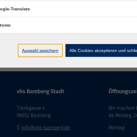
ogle-Translate
tomo
Auswahl speichern
Alle Cookies akzeptieren und schl
Impressum
AGB
Datenschutzer
vhs Bamberg Stadt
Öffnungszei
Tränkgasse 4
Wir machen Ur
96052 Bamberg
Ab Montag, 24
info@vhs-bamberg.de
Montag