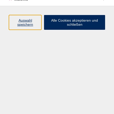
Nachdem ich schon viele Jahre
Qigong praktiziere und die positiven
Auswahl
Alle Cookies akzeptieren und
Auswirkungen der Übungen erfahren
speichern
schließen
durfte, entschloss ich mich eine
Qigongausbildung zu absolvieren.
Diese schloss ich im Jahre 2021 ab
und freue mich die Qigongmethode
an Interessierte weiterzugeben.
Foto: Sina Schraudner, Stadtarchiv
Bamberg
Keine passenden Kurse gefunden.