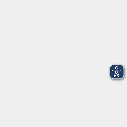
vhs Bamberg Stadt
Tränkgasse 4
96052 Bamberg
info@vhs-bamberg.de
Tel: 0951 871108
Öffnungszeiten des Sekretariats
Wir machen Urlaub von Freitag, 14., bis Freitag, 21.
August.
Ab Montag, 24. August, sind wir wieder für Sie da!
Montag
09:00 - 12:30 Uhr & 14:00 - 17:00 Uhr
(in den Ferien bis 16:00 Uhr)