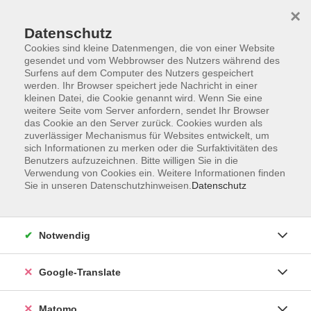
×
Datenschutz
Cookies sind kleine Datenmengen, die von einer Website
gesendet und vom Webbrowser des Nutzers während des
Surfens auf dem Computer des Nutzers gespeichert
Skip to main content
You are here:
werden. Ihr Browser speichert jede Nachricht in einer
Über uns
Unsere Dozent:innen
kleinen Datei, die Cookie genannt wird. Wenn Sie eine
weitere Seite vom Server anfordern, sendet Ihr Browser
das Cookie an den Server zurück. Cookies wurden als
zuverlässiger Mechanismus für Websites entwickelt, um
Unsere vhs-Kursleiterinnen und -Kursleiter kommen
sich Informationen zu merken oder die Surfaktivitäten des
aus ganz verschiedenen Professionen und
Benutzers aufzuzeichnen. Bitte willigen Sie in die
künstlerischen Sparten. Sie repräsentieren
Verwendung von Cookies ein. Weitere Informationen finden
unterschiedliche Generationen und Milieus. Ihre
Sie in unseren Datenschutzhinweisen.
Datenschutz
Zusammensetzung ist international. Unsere
Kursleitungen sind so vielfältig wie unser
Programmangebot.
Notwendig
Scharf, Ingrid
Google-Translate
Qigong-Kursleiterin (DQGG),
Entspannungspädagogin,
Matomo
Sonderschullehrerin