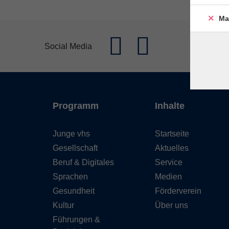
Ma
Social Media
Programm
Inhalte
Junge vhs
Startseite
Gesellschaft
Aktuelles
Beruf & Digitales
Service
Sprachen
Medien
Gesundheit
Förderverein
Kultur
Über uns
Führungen &