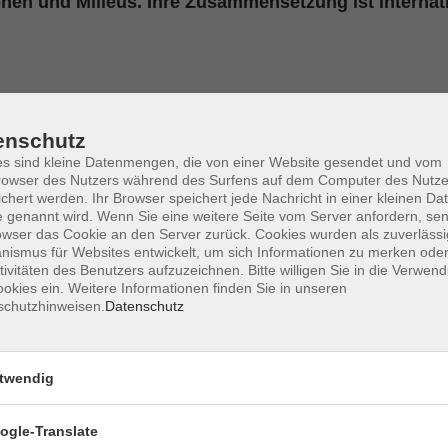
onen und Milieus. Ihre Zusammensetzung ist internat
chaider, Anne
enschutz
 hat ihr betriebswirtschaftliches Studium in Frankreich und
s sind kleine Datenmengen, die von einer Website gesendet und vom
hen haben sie schon immer interessiert. Nachdem sie beruflich
owser des Nutzers während des Surfens auf dem Computer des Nutze
ar, hat sie sich in Bamberg niedergelassen. Seit 2017 ist sie al
chert werden. Ihr Browser speichert jede Nachricht in einer kleinen Dat
 genannt wird. Wenn Sie eine weitere Seite vom Server anfordern, se
ng als Sprachkursleiterin in der Erwachsenenausbildung abgesch
owser das Cookie an den Server zurück. Cookies wurden als zuverlässi
aft und auf einen bereichernden interkulturellen Austausch im U
ismus für Websites entwickelt, um sich Informationen zu merken oder
tivitäten des Benutzers aufzuzeichnen. Bitte willigen Sie in die Verwen
okies ein. Weitere Informationen finden Sie in unseren
schutzhinweisen.
Datenschutz
twendig
ogle-Translate