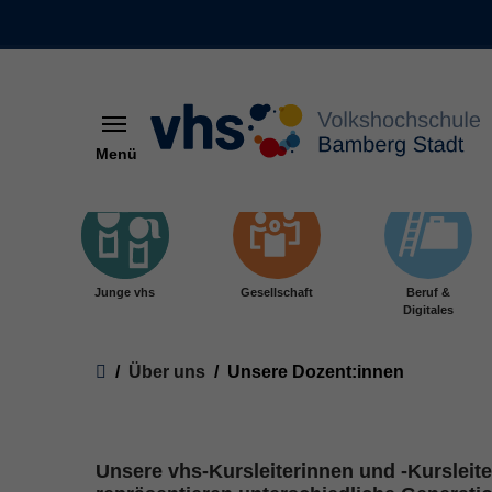
Menü
Skip to main content
Junge vhs
Gesellschaft
Beruf &
Digitales
You are here:
Über uns
Unsere Dozent:innen
Unsere vhs-Kursleiterinnen und -Kurslei