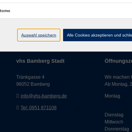
tomo
Impressum
AGB
Datenschutze
Auswahl speichern
Alle Cookies akzeptieren und schl
vhs Bamberg Stadt
Öffnungsze
Tränkgasse 4
Wir machen Ur
96052 Bamberg
Ab Montag, 24
info@vhs-bamberg.de
Montag
Tel: 0951 871108
Dienstag
Mittwoch
Donnerstag