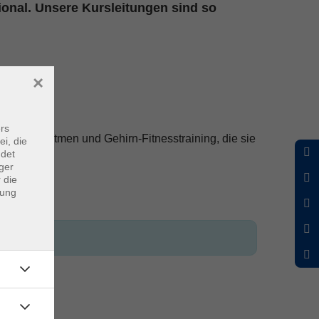
ional. Unsere Kursleitungen sind so
×
rs
Sprechen, Atmen und Gehirn-Fitnesstraining, die sie
ei, die
ndet
ger
 die
dung