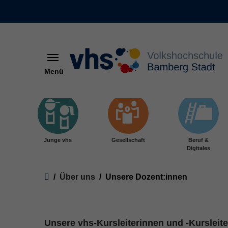
Menü
Skip to main content
Junge vhs
Gesellschaft
Beruf &
Digitales
You are here:
Über uns
Unsere Dozent:innen
Unsere vhs-Kursleiterinnen und -Kurslei