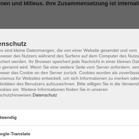
onen und Milieus. Ihre Zusammensetzung ist internat
enschutz
 Christine
s sind kleine Datenmengen, die von einer Website gesendet und vom
owser des Nutzers während des Surfens auf dem Computer des Nutze
e Schoierer in der Erwachsenenbildung tätig. Ihre Themen sind 
chert werden. Ihr Browser speichert jede Nachricht in einer kleinen Dat
 genannt wird. Wenn Sie eine weitere Seite vom Server anfordern, se
eude am Tun vermittelt.
owser das Cookie an den Server zurück. Cookies wurden als zuverlässi
ismus für Websites entwickelt, um sich Informationen zu merken oder
tivitäten des Benutzers aufzuzeichnen. Bitte willigen Sie in die Verwen
okies ein. Weitere Informationen finden Sie in unseren
schutzhinweisen.
Datenschutz
twendig
ogle-Translate