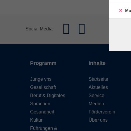
Ma
Social Media
Programm
Inhalte
Junge vhs
Startseite
Gesellschaft
Aktuelles
Beruf & Digitales
Service
Sprachen
Medien
Gesundheit
Förderverein
Kultur
Über uns
Führungen &