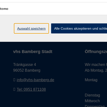
tomo
Impressum
AGB
Datenschutze
Auswahl speichern
Alle Cookies akzeptieren und schl
vhs Bamberg Stadt
Öffnungsze
Tränkgasse 4
Wir machen Ur
96052 Bamberg
Ab Montag, 24
info@vhs-bamberg.de
Montag
Tel: 0951 871108
Dienstag
Mittwoch
Donnerstag