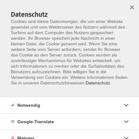
×
Datenschutz
Cookies sind kleine Datenmengen, die von einer Website
gesendet und vom Webbrowser des Nutzers während des
Surfens auf dem Computer des Nutzers gespeichert
Skip to main content
You are here:
werden. Ihr Browser speichert jede Nachricht in einer
Über uns
Unsere Dozent:innen
kleinen Datei, die Cookie genannt wird. Wenn Sie eine
weitere Seite vom Server anfordern, sendet Ihr Browser
das Cookie an den Server zurück. Cookies wurden als
Unsere vhs-Kursleiterinnen und -Kursleiter kommen aus
zuverlässiger Mechanismus für Websites entwickelt, um
sich Informationen zu merken oder die Surfaktivitäten des
ganz verschiedenen Professionen und künstlerischen
Benutzers aufzuzeichnen. Bitte willigen Sie in die
Sparten. Sie repräsentieren unterschiedliche
Verwendung von Cookies ein. Weitere Informationen finden
Generationen und Milieus. Ihre Zusammensetzung ist
Sie in unseren Datenschutzhinweisen.
Datenschutz
international. Unsere Kursleitungen sind so vielfältig
wie unser Programmangebot.
Notwendig
Beck, Dagmar
Ich bin hauptberuflich Sport- und
Google-Translate
Gymnastiklehrerin. Seit Ende der
1980er Jahre unterrichte ich in der
Matomo