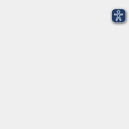
Tel: 0951 871108
Öffnungszeiten des Sekretariats
Wir machen Urlaub von Freitag, 14., bis Freitag, 21.
August.
Ab Montag, 24. August, sind wir wieder für Sie da!
Montag
09:00 - 12:30 Uhr & 14:00 - 17:00 Uhr
(in den Ferien bis 16:00 Uhr)
Dienstag
09:00 - 12:30 Uhr
Mittwoch
09:00 - 12:30 Uhr
Donnerstag
09:00 - 12:30 Uhr & 14:00 - 16:00 Uhr
Freitag
09:00 - 10:30 Uhr