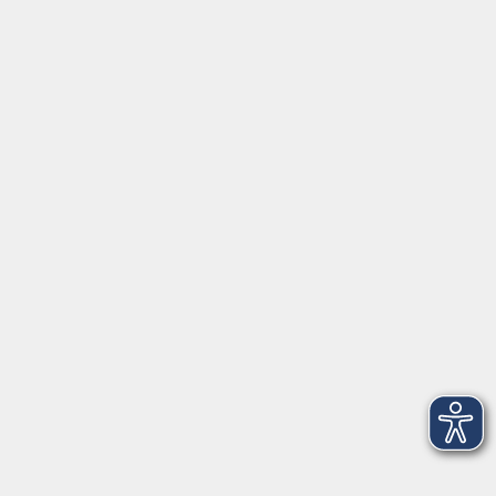
Über uns
vhs Bamberg Stadt
Tränkgasse 4
96052 Bamberg
info@vhs-bamberg.de
Tel: 0951 871108
Öffnungszeiten des Sekretariats
Wir machen Urlaub von Freitag, 14., bis Freitag, 21.
August.
Ab Montag, 24. August, sind wir wieder für Sie da!