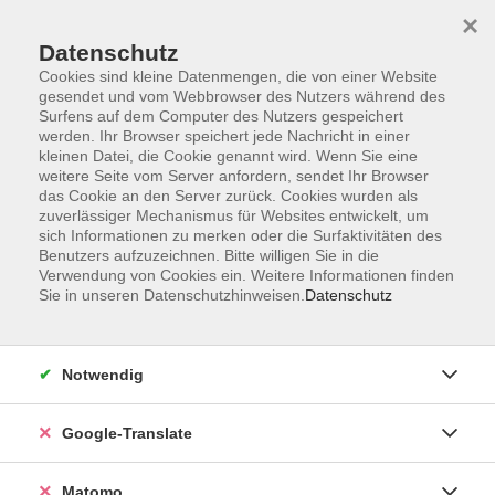
×
Datenschutz
Cookies sind kleine Datenmengen, die von einer Website
gesendet und vom Webbrowser des Nutzers während des
Surfens auf dem Computer des Nutzers gespeichert
Skip to main content
You are here:
werden. Ihr Browser speichert jede Nachricht in einer
Über uns
Unsere Dozent:innen
kleinen Datei, die Cookie genannt wird. Wenn Sie eine
weitere Seite vom Server anfordern, sendet Ihr Browser
das Cookie an den Server zurück. Cookies wurden als
zuverlässiger Mechanismus für Websites entwickelt, um
Unsere vhs-Kursleiterinnen und -Kursleiter kommen
sich Informationen zu merken oder die Surfaktivitäten des
aus ganz verschiedenen Professionen und
Benutzers aufzuzeichnen. Bitte willigen Sie in die
künstlerischen Sparten. Sie repräsentieren
Verwendung von Cookies ein. Weitere Informationen finden
unterschiedliche Generationen und Milieus. Ihre
Sie in unseren Datenschutzhinweisen.
Datenschutz
Zusammensetzung ist international. Unsere
Kursleitungen sind so vielfältig wie unser
Programmangebot.
Notwendig
Emmerling, Johann
Google-Translate
Keine passenden Kurse gefunden.
Matomo