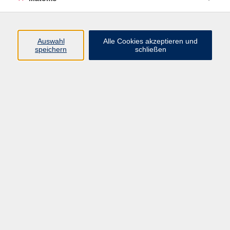
zurück zur Übersicht
Auswahl
Alle Cookies akzeptieren und
speichern
schließen
Impressum
AGB
Datenschutzerklärung
Barrierefreiheitserklärung
Widerruf hier
Programm
Junge vhs
Gesellschaft