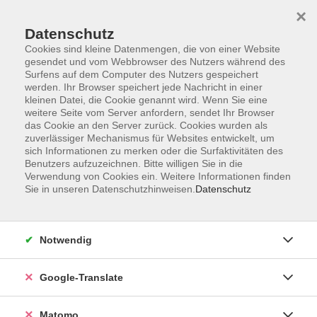
×
Datenschutz
Cookies sind kleine Datenmengen, die von einer Website
gesendet und vom Webbrowser des Nutzers während des
Surfens auf dem Computer des Nutzers gespeichert
Skip to main content
You are here:
werden. Ihr Browser speichert jede Nachricht in einer
Über uns
Unsere Dozent:innen
kleinen Datei, die Cookie genannt wird. Wenn Sie eine
weitere Seite vom Server anfordern, sendet Ihr Browser
das Cookie an den Server zurück. Cookies wurden als
zuverlässiger Mechanismus für Websites entwickelt, um
Unsere vhs-Kursleiterinnen und -Kursleiter kommen
sich Informationen zu merken oder die Surfaktivitäten des
aus ganz verschiedenen Professionen und
Benutzers aufzuzeichnen. Bitte willigen Sie in die
künstlerischen Sparten. Sie repräsentieren
Verwendung von Cookies ein. Weitere Informationen finden
unterschiedliche Generationen und Milieus. Ihre
Sie in unseren Datenschutzhinweisen.
Datenschutz
Zusammensetzung ist international. Unsere
Kursleitungen sind so vielfältig wie unser
Programmangebot.
Notwendig
Maarsman-Bayer,
Anastasia
Google-Translate
Musik ist meine Leidenschaft – und
Matomo