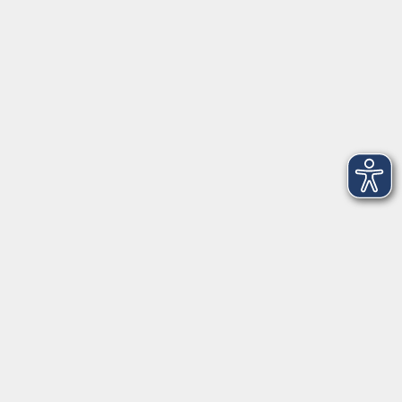
Tränkgasse 4
96052 Bamberg
info@vhs-bamberg.de
Tel: 0951 871108
Öffnungszeiten des Sekretariats
Wir machen Urlaub von Freitag, 14., bis Freitag, 21.
August.
Ab Montag, 24. August, sind wir wieder für Sie da!
Montag
09:00 - 12:30 Uhr & 14:00 - 17:00 Uhr
(in den Ferien bis 16:00 Uhr)
Dienstag
09:00 - 12:30 Uhr
Mittwoch
09:00 - 12:30 Uhr