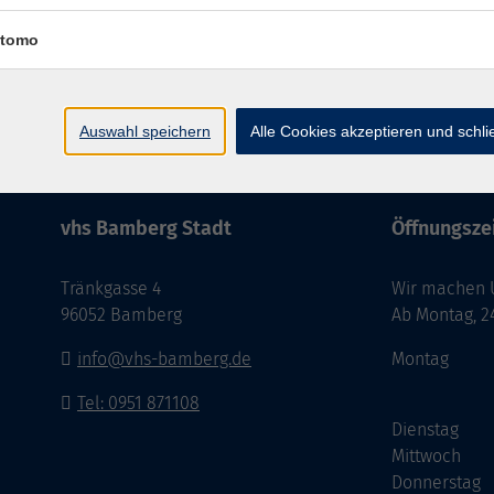
tomo
Impressum
AGB
Datenschutzer
Auswahl speichern
Alle Cookies akzeptieren und schl
vhs Bamberg Stadt
Öffnungszei
Tränkgasse 4
Wir machen Ur
96052 Bamberg
Ab Montag, 24
info@vhs-bamberg.de
Montag
Tel: 0951 871108
Dienstag
Mittwoch
Donnerstag