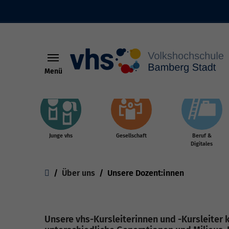
Menü
Skip to main content
Junge vhs
Gesellschaft
Beruf &
Digitales
You are here:
Über uns
Unsere Dozent:innen
Unsere vhs-Kursleiterinnen und -Kursleiter