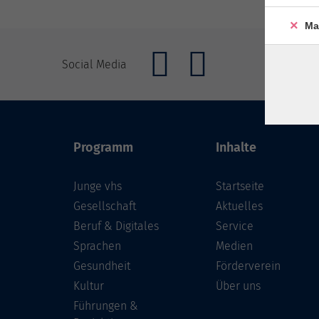
Ma
Social Media
Programm
Inhalte
Junge vhs
Startseite
Gesellschaft
Aktuelles
Beruf & Digitales
Service
Sprachen
Medien
Gesundheit
Förderverein
Kultur
Über uns
Führungen &