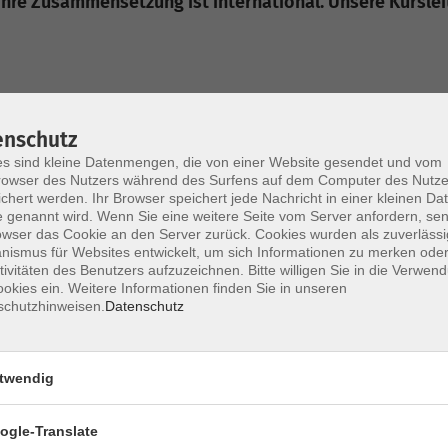
Ihre Zusammensetzung ist international. Unsere Kursleit
exandra
enschutz
ndra Eyrich hat die pädagogische und künstlerische Leitung d
s sind kleine Datenmengen, die von einer Website gesendet und vom
in ihrer Heimatstadt inne. Sprache, Stimme und Gesang bilden 
owser des Nutzers während des Surfens auf dem Computer des Nutze
spädagogin (BDG – Bundesverband Deutscher Gesangspädagogen
chert werden. Ihr Browser speichert jede Nachricht in einer kleinen Dat
 genannt wird. Wenn Sie eine weitere Seite vom Server anfordern, se
 breit angelegter Gesangliteratur sämtlicher Genres, als auch 
owser das Cookie an den Server zurück. Cookies wurden als zuverlässi
erte Jodellehrerin anbietet.
ismus für Websites entwickelt, um sich Informationen zu merken oder
tivitäten des Benutzers aufzuzeichnen. Bitte willigen Sie in die Verwen
okies ein. Weitere Informationen finden Sie in unseren
schutzhinweisen.
Datenschutz
twendig
ogle-Translate