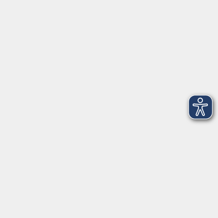
vhs Bamberg Stadt
Tränkgasse 4
96052 Bamberg
info@vhs-bamberg.de
Tel: 0951 871108
Öffnungszeiten des Sekretariats
Wir machen Urlaub von Freitag, 14., bis Freitag, 21.
August.
Ab Montag, 24. August, sind wir wieder für Sie da!
Montag
09:00 - 12:30 Uhr & 14:00 - 17:00 Uhr