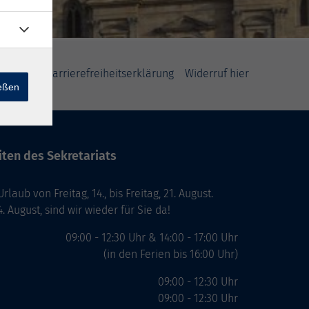
klärung
Barrierefreiheitserklärung
Widerruf hier
ießen
ten des Sekretariats
laub von Freitag, 14., bis Freitag, 21. August.
. August, sind wir wieder für Sie da!
09:00 - 12:30 Uhr & 14:00 - 17:00 Uhr
(in den Ferien bis 16:00 Uhr)
09:00 - 12:30 Uhr
09:00 - 12:30 Uhr