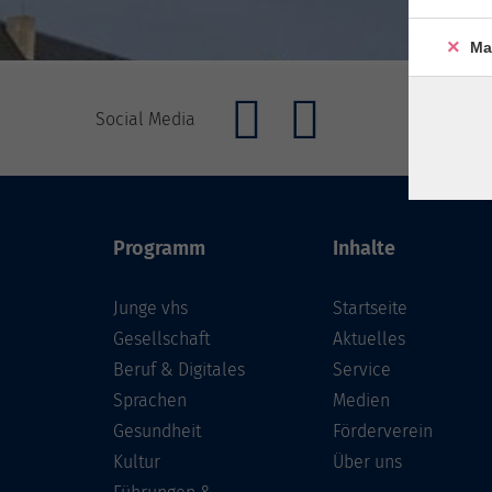
Ma
Social Media
Programm
Inhalte
Junge vhs
Startseite
Gesellschaft
Aktuelles
Beruf & Digitales
Service
Sprachen
Medien
Gesundheit
Förderverein
Kultur
Über uns