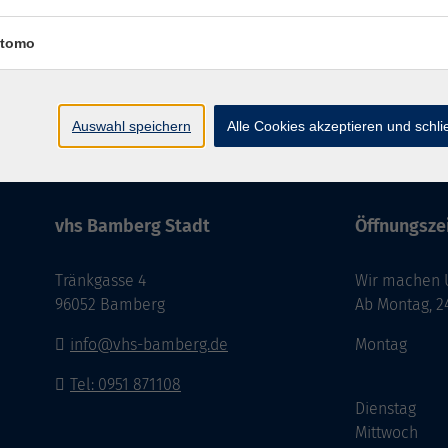
tomo
Impressum
AGB
Datenschutzer
Auswahl speichern
Alle Cookies akzeptieren und schl
vhs Bamberg Stadt
Öffnungszei
Tränkgasse 4
Wir machen Ur
96052 Bamberg
Ab Montag, 24
info@vhs-bamberg.de
Montag
Tel: 0951 871108
Dienstag
Mittwoch