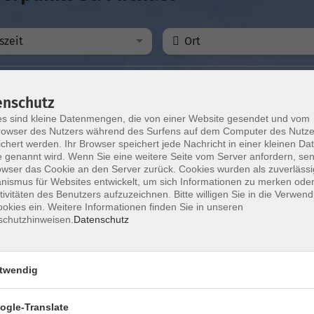
szeit
Ort
enschutz
s sind kleine Datenmengen, die von einer Website gesendet und vom
Do. 17.0
n, Bildung und die Kraft gemeinsamer Orte
owser des Nutzers während des Surfens auf dem Computer des Nutze
chert werden. Ihr Browser speichert jede Nachricht in einer kleinen Dat
e Bamberg Stadt
Bambe
 genannt wird. Wenn Sie eine weitere Seite vom Server anfordern, se
owser das Cookie an den Server zurück. Cookies wurden als zuverlässi
ismus für Websites entwickelt, um sich Informationen zu merken oder
tivitäten des Benutzers aufzuzeichnen. Bitte willigen Sie in die Verwen
Di. 20.1
- E.T.A. Hoffmann und Richard Wagner
okies ein. Weitere Informationen finden Sie in unseren
Bambe
schutzhinweisen.
Datenschutz
Di. 17.1
 in Bamberg. Eine Spurensuche.
twendig
er)
Bambe
ogle-Translate