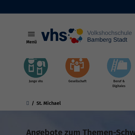
Menü
Skip to main content
Junge vhs
Gesellschaft
Beruf &
Digitales
You are here:
St. Michael
Angebote zum Themen-Schwe