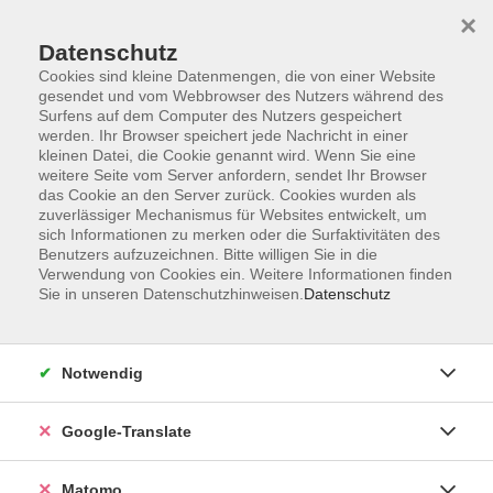
×
Datenschutz
Cookies sind kleine Datenmengen, die von einer Website
gesendet und vom Webbrowser des Nutzers während des
Surfens auf dem Computer des Nutzers gespeichert
Skip to main content
werden. Ihr Browser speichert jede Nachricht in einer
kleinen Datei, die Cookie genannt wird. Wenn Sie eine
weitere Seite vom Server anfordern, sendet Ihr Browser
Der Kurs konnte nicht gefunden werden.
das Cookie an den Server zurück. Cookies wurden als
zuverlässiger Mechanismus für Websites entwickelt, um
sich Informationen zu merken oder die Surfaktivitäten des
Benutzers aufzuzeichnen. Bitte willigen Sie in die
Verwendung von Cookies ein. Weitere Informationen finden
Sie in unseren Datenschutzhinweisen.
Datenschutz
Impressum
AGB
Datenschutzerklärung
Notwendig
Barrierefreiheitserklärung
Widerruf hier
Google-Translate
Matomo