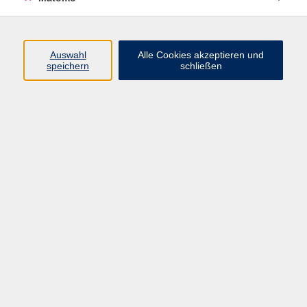
Programm
Junge vhs
Auswahl
Alle Cookies akzeptieren und
Gesellschaft
speichern
schließen
Beruf & Digitales
Sprachen
Gesundheit
Kultur
Führungen & Besichtigungen
Vorträge, Veranstaltungen, Studienreisen
Online-Angebote
Inhalte
Startseite