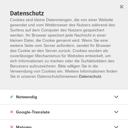
×
Datenschutz
Cookies sind kleine Datenmengen, die von einer Website
gesendet und vom Webbrowser des Nutzers während des
Surfens auf dem Computer des Nutzers gespeichert
Skip to main content
werden. Ihr Browser speichert jede Nachricht in einer
kleinen Datei, die Cookie genannt wird. Wenn Sie eine
weitere Seite vom Server anfordern, sendet Ihr Browser
Der Kurs konnte nicht gefunden werden.
das Cookie an den Server zurück. Cookies wurden als
zuverlässiger Mechanismus für Websites entwickelt, um
sich Informationen zu merken oder die Surfaktivitäten des
Benutzers aufzuzeichnen. Bitte willigen Sie in die
Verwendung von Cookies ein. Weitere Informationen finden
Impressum
Sie in unseren Datenschutzhinweisen.
Datenschutz
AGB
Datenschutzerklärung
Notwendig
Barrierefreiheitserklärung
Widerruf hier
Google-Translate
Matomo