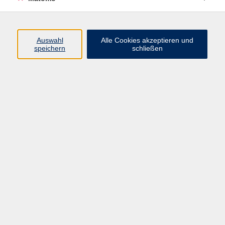
Programm
Junge vhs
Auswahl
Alle Cookies akzeptieren und
Gesellschaft
speichern
schließen
Beruf & Digitales
Sprachen
Gesundheit
Kultur
Führungen & Besichtigungen
Vorträge, Veranstaltungen, Studienreisen
Online-Angebote
Inhalte
Startseite