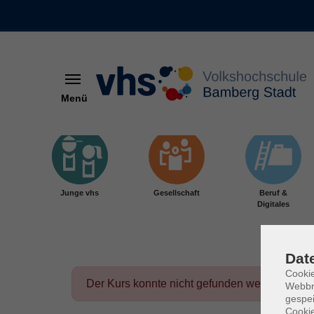
Menü
Skip to main content
Junge vhs
Gesellschaft
Beruf &
Digitales
Dat
Cookie
Der Kurs konnte nicht gefunden werden.
Webbr
gespei
Cookie