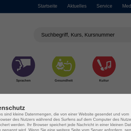
Startseite
Aktuelles
Service
Med
Sprachen
Gesundheit
Kultur
enschutz
s sind kleine Datenmengen, die von einer Website gesendet und vom
owser des Nutzers während des Surfens auf dem Computer des Nutze
chert werden. Ihr Browser speichert jede Nachricht in einer kleinen Dat
 genannt wird. Wenn Sie eine weitere Seite vom Server anfordern, se