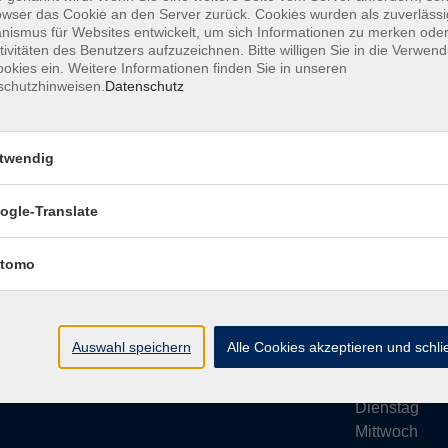
owser das Cookie an den Server zurück. Cookies wurden als zuverlässi
ismus für Websites entwickelt, um sich Informationen zu merken oder
tivitäten des Benutzers aufzuzeichnen. Bitte willigen Sie in die Verwen
okies ein. Weitere Informationen finden Sie in unseren
schutzhinweisen.
Datenschutz
Impressum
AGB
Datenschutze
twendig
ogle-Translate
vhs Bamberg Stadt
Öffnungsze
tomo
Tränkgasse 4
Wir machen Ur
96052 Bamberg
Ab Montag, 24
info@vhs-bamberg.de
Montag
Auswahl speichern
Alle Cookies akzeptieren und schl
Tel: 0951 871108
Dienstag
Mittwoch