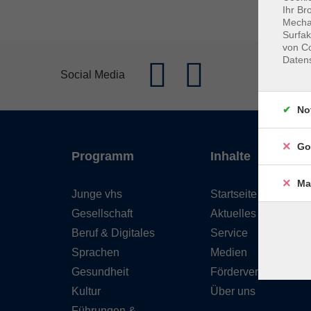
Ihr Br
Mechan
Surfak
von Co
Daten
Social Media
No
Go
Programm
Inhalte
Ma
Junge vhs
Startseite
Gesellschaft
Aktuelles
Beruf & Digitales
Service
Sprachen
Medien
Gesundheit
Förderverein
Kultur
Über uns
Führungen &