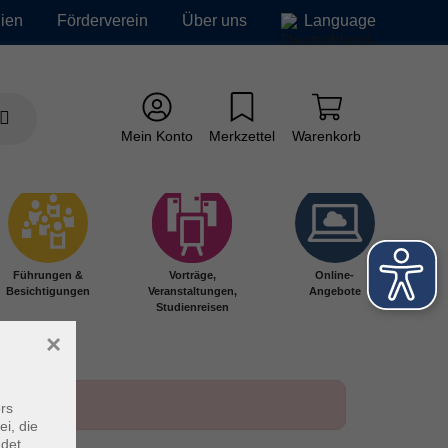
ien
Förderverein
Über uns
Language
Mein Konto
Merkzettel
Warenkorb
Führungen &
Vorträge,
Online-
Besichtigungen
Veranstaltungen,
Angebote
Studienreisen
×
rs
ei, die
ndet