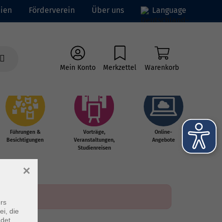
ien
Förderverein
Über uns
Language
Mein Konto
Merkzettel
Warenkorb
Führungen &
Vorträge,
Online-
Besichtigungen
Veranstaltungen,
Angebote
Studienreisen
×
rs
ei, die
ndet