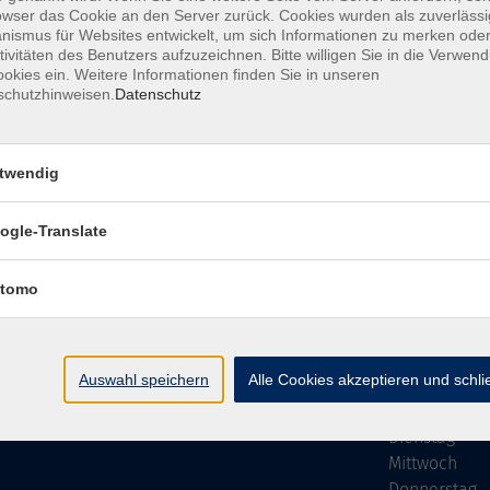
owser das Cookie an den Server zurück. Cookies wurden als zuverlässi
ismus für Websites entwickelt, um sich Informationen zu merken oder
tivitäten des Benutzers aufzuzeichnen. Bitte willigen Sie in die Verwen
okies ein. Weitere Informationen finden Sie in unseren
schutzhinweisen.
Datenschutz
Impressum
AGB
Datenschutzer
twendig
ogle-Translate
vhs Bamberg Stadt
Öffnungszei
tomo
Tränkgasse 4
Wir machen Ur
96052 Bamberg
Ab Montag, 24
info@vhs-bamberg.de
Montag
Auswahl speichern
Alle Cookies akzeptieren und schl
Tel: 0951 871108
Dienstag
Mittwoch
Donnerstag