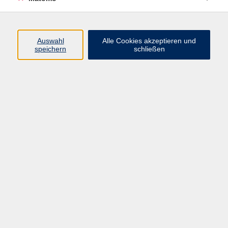
Programm
Junge vhs
Auswahl
Alle Cookies akzeptieren und
Gesellschaft
speichern
schließen
Beruf & Digitales
Sprachen
Gesundheit
Kultur
Führungen & Besichtigungen
Vorträge, Veranstaltungen, Studienreisen
Online-Angebote
Inhalte
Startseite