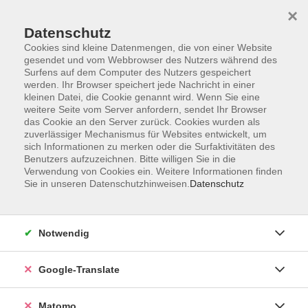
×
Datenschutz
Cookies sind kleine Datenmengen, die von einer Website
gesendet und vom Webbrowser des Nutzers während des
Surfens auf dem Computer des Nutzers gespeichert
Skip to main content
werden. Ihr Browser speichert jede Nachricht in einer
kleinen Datei, die Cookie genannt wird. Wenn Sie eine
weitere Seite vom Server anfordern, sendet Ihr Browser
Der Kurs konnte nicht gefunden werden.
das Cookie an den Server zurück. Cookies wurden als
zuverlässiger Mechanismus für Websites entwickelt, um
sich Informationen zu merken oder die Surfaktivitäten des
Benutzers aufzuzeichnen. Bitte willigen Sie in die
Verwendung von Cookies ein. Weitere Informationen finden
Sie in unseren Datenschutzhinweisen.
Datenschutz
Impressum
AGB
Datenschutzerklärung
Notwendig
Barrierefreiheitserklärung
Widerruf hier
Google-Translate
Matomo