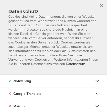
×
Datenschutz
Cookies sind kleine Datenmengen, die von einer Website
gesendet und vom Webbrowser des Nutzers während des
Surfens auf dem Computer des Nutzers gespeichert
Skip to main content
werden. Ihr Browser speichert jede Nachricht in einer
kleinen Datei, die Cookie genannt wird. Wenn Sie eine
weitere Seite vom Server anfordern, sendet Ihr Browser
Der Kurs konnte nicht gefunden werden.
das Cookie an den Server zurück. Cookies wurden als
zuverlässiger Mechanismus für Websites entwickelt, um
sich Informationen zu merken oder die Surfaktivitäten des
Benutzers aufzuzeichnen. Bitte willigen Sie in die
Verwendung von Cookies ein. Weitere Informationen finden
Sie in unseren Datenschutzhinweisen.
Datenschutz
Impressum
AGB
Datenschutzerklärung
Notwendig
Barrierefreiheitserklärung
Widerruf hier
Google-Translate
Matomo