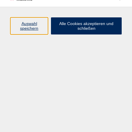
Programm
Junge vhs
Auswahl
Alle Cookies akzeptieren und
Gesellschaft
speichern
schließen
Beruf & Digitales
Sprachen
Gesundheit
Kultur
Führungen & Besichtigungen
Vorträge, Veranstaltungen, Studienreisen
Online-Angebote
Inhalte
Startseite