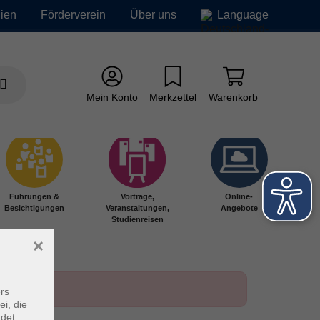
ien
Förderverein
Über uns
Language
Mein Konto
Merkzettel
Warenkorb
Führungen &
Vorträge,
Online-
Besichtigungen
Veranstaltungen,
Angebote
Studienreisen
×
rs
ei, die
ndet