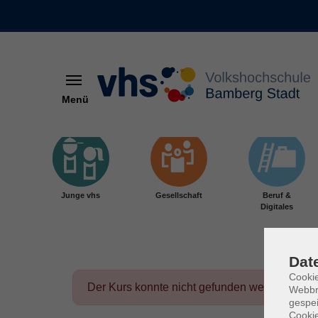
Menü
Skip to main content
Junge vhs
Gesellschaft
Beruf &
Digitales
Dat
Cookie
Der Kurs konnte nicht gefunden werden.
Webbr
gespei
Cookie