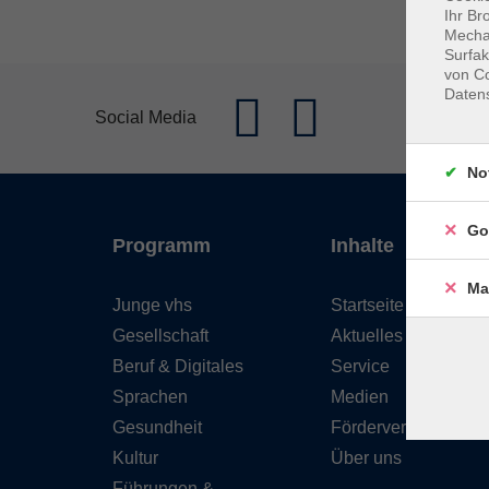
Ihr Br
Mechan
Surfak
von Co
Daten
Social Media
No
Go
Programm
Inhalte
Ma
Junge vhs
Startseite
Gesellschaft
Aktuelles
Beruf & Digitales
Service
Sprachen
Medien
Gesundheit
Förderverein
Kultur
Über uns
Führungen &