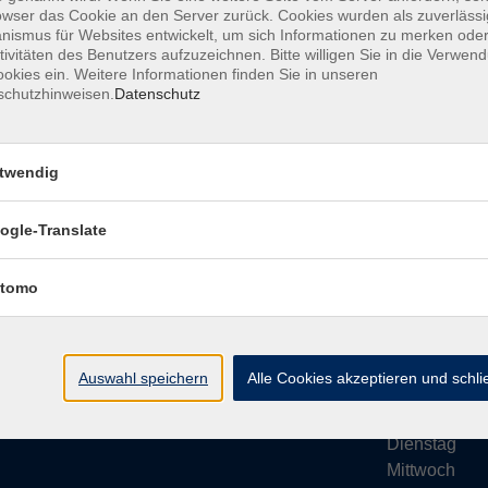
owser das Cookie an den Server zurück. Cookies wurden als zuverlässi
ismus für Websites entwickelt, um sich Informationen zu merken oder
tivitäten des Benutzers aufzuzeichnen. Bitte willigen Sie in die Verwen
okies ein. Weitere Informationen finden Sie in unseren
schutzhinweisen.
Datenschutz
Impressum
AGB
Datenschutze
twendig
ogle-Translate
vhs Bamberg Stadt
Öffnungsze
tomo
Tränkgasse 4
Wir machen Ur
96052 Bamberg
Ab Montag, 24
info@vhs-bamberg.de
Montag
Auswahl speichern
Alle Cookies akzeptieren und schl
Tel: 0951 871108
Dienstag
Mittwoch