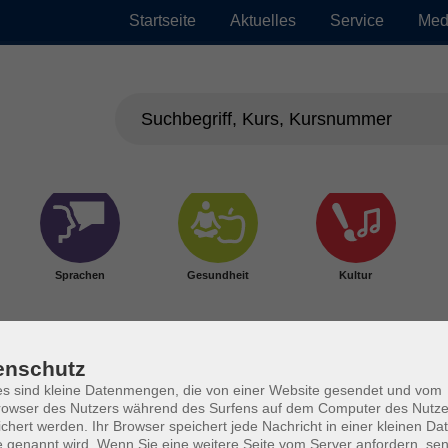
Startseite
Aktuelles
Service
Med
Sprachen
Gesundheit
Kultur
enschutz
s sind kleine Datenmengen, die von einer Website gesendet und vom
owser des Nutzers während des Surfens auf dem Computer des Nutze
chert werden. Ihr Browser speichert jede Nachricht in einer kleinen Dat
 genannt wird. Wenn Sie eine weitere Seite vom Server anfordern, se