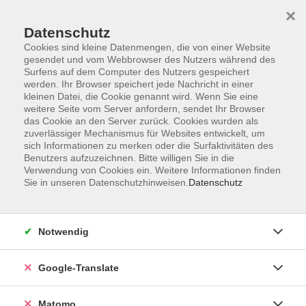
×
Datenschutz
Cookies sind kleine Datenmengen, die von einer Website
gesendet und vom Webbrowser des Nutzers während des
Surfens auf dem Computer des Nutzers gespeichert
Skip to main content
werden. Ihr Browser speichert jede Nachricht in einer
kleinen Datei, die Cookie genannt wird. Wenn Sie eine
weitere Seite vom Server anfordern, sendet Ihr Browser
Der Kurs konnte nicht gefunden werden.
das Cookie an den Server zurück. Cookies wurden als
zuverlässiger Mechanismus für Websites entwickelt, um
sich Informationen zu merken oder die Surfaktivitäten des
Benutzers aufzuzeichnen. Bitte willigen Sie in die
Verwendung von Cookies ein. Weitere Informationen finden
Sie in unseren Datenschutzhinweisen.
Datenschutz
Impressum
AGB
Datenschutzerklärung
Notwendig
Barrierefreiheitserklärung
Widerruf hier
Google-Translate
Matomo