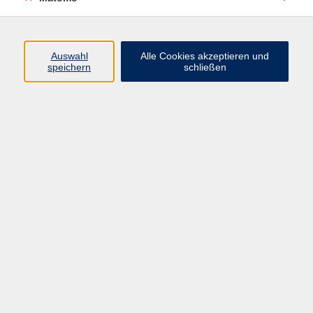
Programm
Junge vhs
Auswahl
Alle Cookies akzeptieren und
Gesellschaft
speichern
schließen
Beruf & Digitales
Sprachen
Gesundheit
Kultur
Führungen & Besichtigungen
Vorträge, Veranstaltungen, Studienreisen
Online-Angebote
Inhalte
Startseite