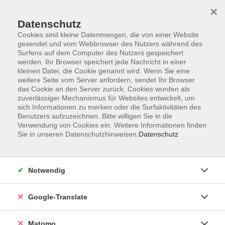
×
Datenschutz
Cookies sind kleine Datenmengen, die von einer Website
gesendet und vom Webbrowser des Nutzers während des
Surfens auf dem Computer des Nutzers gespeichert
Skip to main content
werden. Ihr Browser speichert jede Nachricht in einer
kleinen Datei, die Cookie genannt wird. Wenn Sie eine
weitere Seite vom Server anfordern, sendet Ihr Browser
Der Kurs konnte nicht gefunden werden.
das Cookie an den Server zurück. Cookies wurden als
zuverlässiger Mechanismus für Websites entwickelt, um
sich Informationen zu merken oder die Surfaktivitäten des
Benutzers aufzuzeichnen. Bitte willigen Sie in die
Verwendung von Cookies ein. Weitere Informationen finden
Sie in unseren Datenschutzhinweisen.
Datenschutz
Impressum
AGB
Datenschutzerklärung
Notwendig
Barrierefreiheitserklärung
Widerruf hier
Google-Translate
Matomo