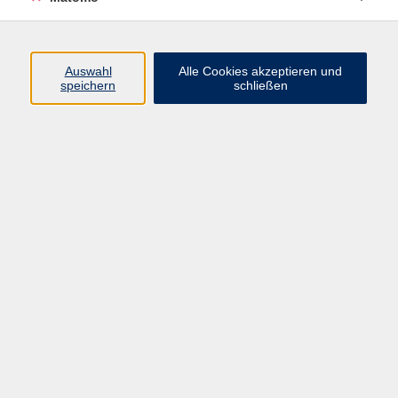
Programm
Junge vhs
Auswahl
Alle Cookies akzeptieren und
Gesellschaft
speichern
schließen
Beruf & Digitales
Sprachen
Gesundheit
Kultur
Führungen & Besichtigungen
Vorträge, Veranstaltungen, Studienreisen
Online-Angebote
Inhalte
Startseite