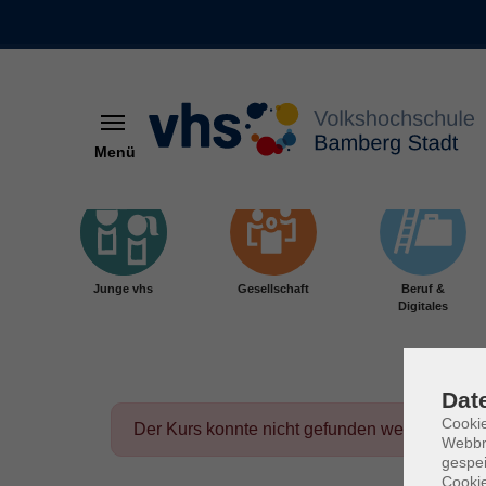
Menü
Skip to main content
Junge vhs
Gesellschaft
Beruf &
Digitales
Dat
Cookie
Der Kurs konnte nicht gefunden werden.
Webbr
gespei
Cookie