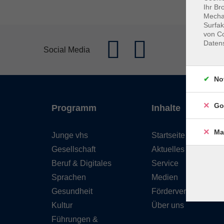
Ihr Br
Mechan
Surfak
von Co
Daten
Social Media
No
Go
Programm
Inhalte
Ma
Junge vhs
Startseite
Gesellschaft
Aktuelles
Beruf & Digitales
Service
Sprachen
Medien
Gesundheit
Förderverein
Kultur
Über uns
Führungen &