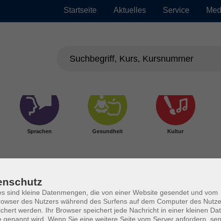
Startseite
Aktuelles
Service
Med
Sprachen
Gesundheit
Kultur
enschutz
s sind kleine Datenmengen, die von einer Website gesendet und vom
owser des Nutzers während des Surfens auf dem Computer des Nutze
chert werden. Ihr Browser speichert jede Nachricht in einer kleinen Dat
 genannt wird. Wenn Sie eine weitere Seite vom Server anfordern, se