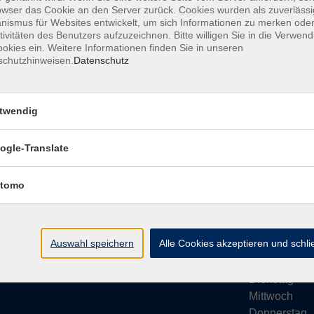
owser das Cookie an den Server zurück. Cookies wurden als zuverlässi
ismus für Websites entwickelt, um sich Informationen zu merken oder
tivitäten des Benutzers aufzuzeichnen. Bitte willigen Sie in die Verwen
okies ein. Weitere Informationen finden Sie in unseren
schutzhinweisen.
Datenschutz
Impressum
AGB
Datenschutze
twendig
ogle-Translate
vhs Bamberg Stadt
Öffnungsze
tomo
Tränkgasse 4
Wir machen Ur
96052 Bamberg
Ab Montag, 24
info@vhs-bamberg.de
Montag
Auswahl speichern
Alle Cookies akzeptieren und schl
Tel: 0951 871108
Dienstag
Mittwoch
Donnerstag