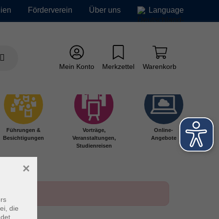
ien
Förderverein
Über uns
Language
Mein Konto
Merkzettel
Warenkorb
Führungen &
Vorträge,
Online-
Besichtigungen
Veranstaltungen,
Angebote
Studienreisen
×
rs
ei, die
ndet