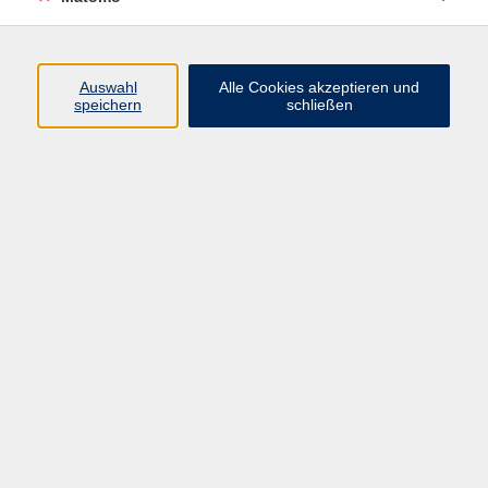
Programm
Junge vhs
Auswahl
Alle Cookies akzeptieren und
Gesellschaft
speichern
schließen
Beruf & Digitales
Sprachen
Gesundheit
Kultur
Führungen & Besichtigungen
Vorträge, Veranstaltungen, Studienreisen
Online-Angebote
Inhalte
Startseite