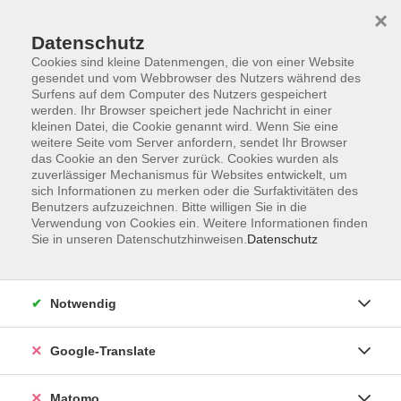
×
Datenschutz
Cookies sind kleine Datenmengen, die von einer Website
gesendet und vom Webbrowser des Nutzers während des
Surfens auf dem Computer des Nutzers gespeichert
Skip to main content
werden. Ihr Browser speichert jede Nachricht in einer
kleinen Datei, die Cookie genannt wird. Wenn Sie eine
weitere Seite vom Server anfordern, sendet Ihr Browser
Der Kurs konnte nicht gefunden werden.
das Cookie an den Server zurück. Cookies wurden als
zuverlässiger Mechanismus für Websites entwickelt, um
sich Informationen zu merken oder die Surfaktivitäten des
Benutzers aufzuzeichnen. Bitte willigen Sie in die
Verwendung von Cookies ein. Weitere Informationen finden
Sie in unseren Datenschutzhinweisen.
Datenschutz
Impressum
AGB
Datenschutzerklärung
Notwendig
Barrierefreiheitserklärung
Widerruf hier
Google-Translate
Matomo