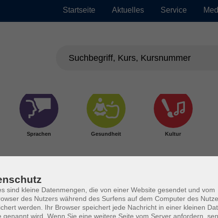
Startseite
Aktuelles
Service
Med
Sprachen
Gesundheit
Kultur
enschutz
s sind kleine Datenmengen, die von einer Website gesendet und vom
owser des Nutzers während des Surfens auf dem Computer des Nutze
chert werden. Ihr Browser speichert jede Nachricht in einer kleinen Dat
 genannt wird. Wenn Sie eine weitere Seite vom Server anfordern, se