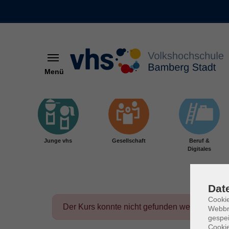
Menü
Skip to main content
Junge vhs
Gesellschaft
Beruf &
Digitales
Dat
Cookie
Der Kurs konnte nicht gefunden werden.
Webbr
gespei
Cookie