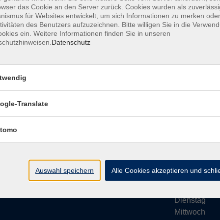
owser das Cookie an den Server zurück. Cookies wurden als zuverlässi
ismus für Websites entwickelt, um sich Informationen zu merken oder
tivitäten des Benutzers aufzuzeichnen. Bitte willigen Sie in die Verwen
okies ein. Weitere Informationen finden Sie in unseren
schutzhinweisen.
Datenschutz
Impressum
AGB
Datenschutze
twendig
ogle-Translate
vhs Bamberg Stadt
Öffnungsze
tomo
Tränkgasse 4
Wir machen Ur
96052 Bamberg
Ab Montag, 24
info@vhs-bamberg.de
Montag
Auswahl speichern
Alle Cookies akzeptieren und schl
Tel: 0951 871108
Dienstag
Mittwoch