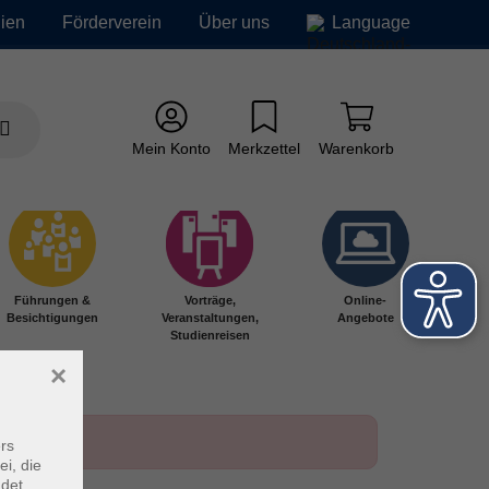
ien
Förderverein
Über uns
Language
Mein Konto
Merkzettel
Warenkorb
Führungen &
Vorträge,
Online-
Besichtigungen
Veranstaltungen,
Angebote
Studienreisen
×
rs
ei, die
ndet