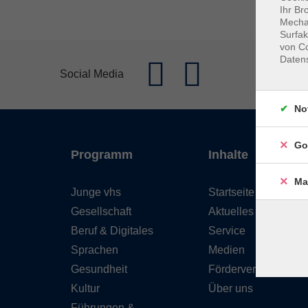
Ihr Br
Mechan
Surfak
von Co
Daten
Social Media
No
Go
Programm
Inhalte
Ma
Junge vhs
Startseite
Gesellschaft
Aktuelles
Beruf & Digitales
Service
Sprachen
Medien
Gesundheit
Förderverein
Kultur
Über uns
Führungen &